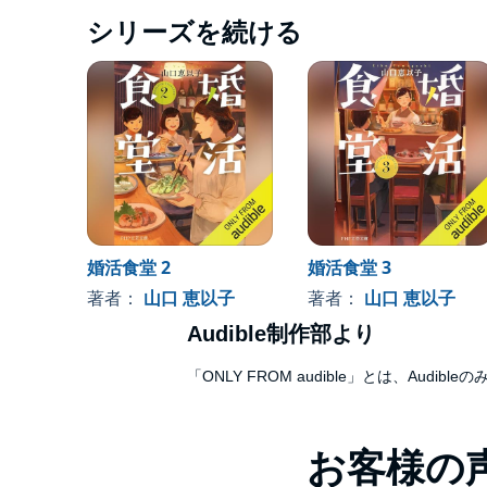
シリーズを続ける
婚活食堂 2
婚活食堂 3
著者：
山口 恵以子
著者：
山口 恵以子
Audible制作部より
「ONLY FROM audible」とは、A