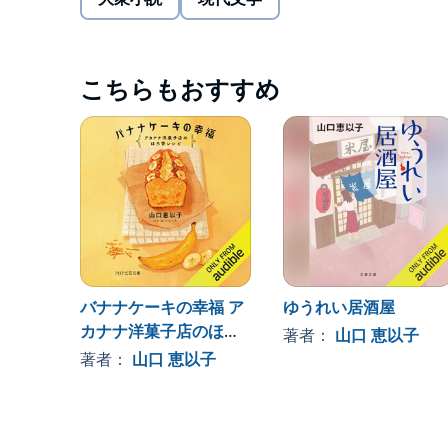
ときにほろ苦くも心あたたまる連作短編集。©Eiko Yamaguch
こちらもおすすめ
バナナケーキの幸福 ア
ゆうれい居酒屋
カナナ洋菓子店のほろ
著者：
山口 恵以子
苦レシピ
著者：
山口 恵以子