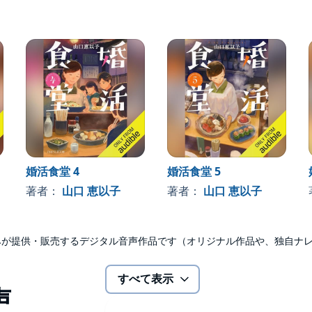
婚活食堂 4
婚活食堂 5
著者：
山口 恵以子
著者：
山口 恵以子
udibleのみが提供・販売するデジタル音声作品です（オリジナル作品や、独自
すべて表示