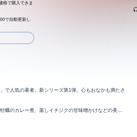
価格で購入できま
00で自動更新し
」で人気の著者、新シリーズ第1弾。心もおなかも満たさ
牡蠣のカレー煮、蒸しイチジクの甘味噌かけなどの美味
将の恵が一人で切り盛りするおでん屋だ。元・人気占い
ていたが、結婚のさまざまな悩みを抱える常連客と接する