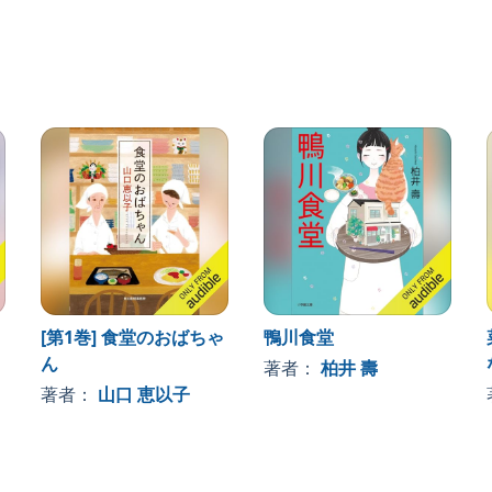
i (P)2023 Audible, Inc.
[第1巻] 食堂のおばちゃ
鴨川食堂
ん
著者：
柏井 壽
著者：
山口 恵以子