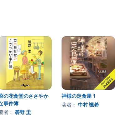
菜の花食堂のささやか
神様の定食屋 1
な事件簿
著者：
中村 颯希
著者：
碧野 圭