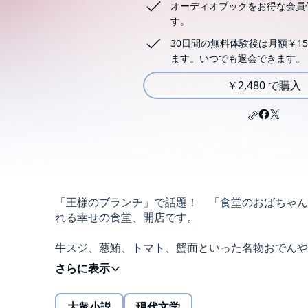
オーディオブックをお得な会員
す。
30日間の無料体験後は月額￥15
ます。いつでも退会できます。
￥2,480 で購入
「王様のブランチ」で話題！ 「食堂のおばちゃん
れる幸せの食堂、開店です。
牛スジ、葱鮪、トマト、蟹面といった名物おでんや
しい小料理……東京・四谷の「めぐみ食堂」は、女
師の恵は、ある事情があって今は"見る力"を失っ
うちに、"男女の縁"が見えるようになって――。
大衆小説
現代文学