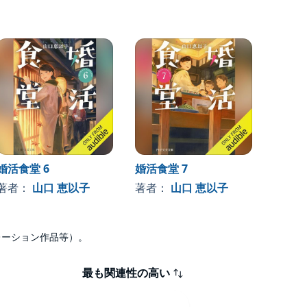
婚活食堂 6
婚活食堂 7
婚活食
著者：
山口 恵以子
著者：
山口 恵以子
著者
ナレーション作品等）。
最も関連性の高い