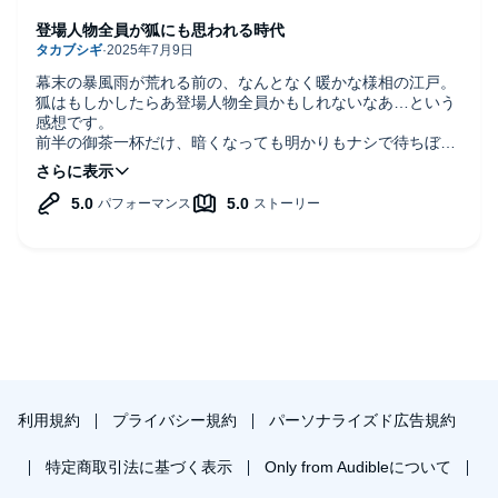
登場人物全員が狐にも思われる時代
幕末の暴風雨が荒れる前の、なんとなく暖かな様相の江戸。
狐はもしかしたらあ登場人物全員かもしれないなあ…という
感想です。
前半の御茶一杯だけ、暗くなっても明かりもナシで待ちぼう
け。は江戸市内では長屋でもあり得ない！ですが、田舎では
武士宅でさえも、客ですら普通は湯冷まし。御茶は殿様でも
あまり飲めない。のが普通ですから、田舎侍には逆に面食ら
うままだったのかも。このあとの時季、彼らがどう生きたの
かと思われます。
利用規約
プライバシー規約
パーソナライズド広告規約
特定商取引法に基づく表示
Only from Audibleについて