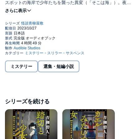
スポットの海岸で少年たちを襲った異変（「そこは海」）。夜毎
バーに現れる奇妙な少女（「防空頭巾とタバスコ」）――人気ミ
©青柳 碧人 (P)2023 Audible, Inc.
ステリ作家が書き下ろした初の実話怪談短篇集。
本タイトルには付属資料・PDFが用意されています。ご購入後、
PCサイトのライブラリー、またはアプリ上の「目次」からご確認
ください。
ミステリー
選集・短編小説
シリーズを続ける