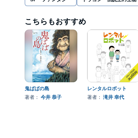
©2023 Kyoko Imai (P)2024 小学館
こちらもおすすめ
鬼ばばの島
レンタルロボット
著者：
今井 恭子
著者：
滝井 幸代