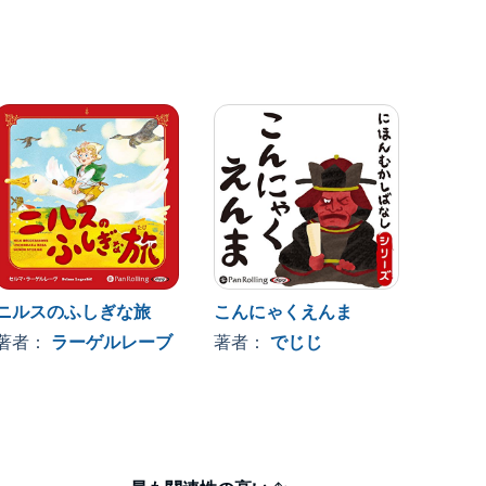
ニルスのふしぎな旅
こんにゃくえんま
転校生
著者：
ラーゲルレーブ
著者：
でじじ
著者