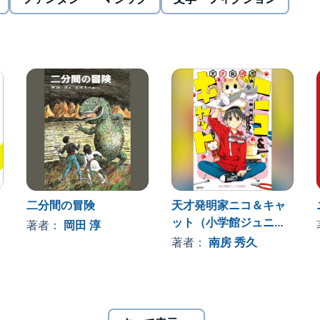
二分間の冒険
天才発明家ニコ＆キャ
ット（小学館ジュニア
著者：
岡田 淳
文庫）
著者：
南房 秀久