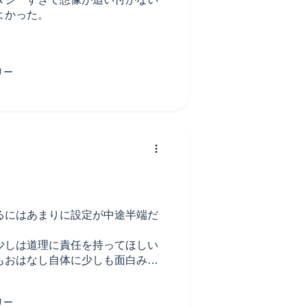
よかった。
るにはあまりに設定が中途半端だ
少しは道理に責任を持ってほしい
もおはなし自体に少しも面白みを
話っぽい柔らかさに欠け刺々しさ