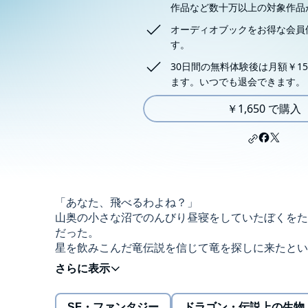
作品など数十万以上の対象作品
オーディオブックをお得な会員
す。
30日間の無料体験後は月額￥15
ます。いつでも退会できます。
￥1,650 で購入
「あなた、飛べるわよね？」
山奥の小さな沼でのんびり昼寝をしていたぼくをた
だった。
星を飲みこんだ竜伝説を信じて竜を探しに来たとい
だ・・・・・・。
児童文学賞トリプル受賞作家・今井恭子が綴る、彗
SF・ファンタジー
ドラゴン・伝説上の生物