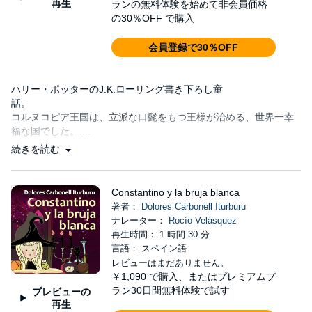
再生
ランの無料体験を始めて非会員価格
の30％OFF で購入
会員登録で30％OFF
ハリー・ポッターのJ.K.ローリング書き下ろし童
話。
コルヌコピア王国は、立派な口髭をもつ王様が治める、世界一幸
福な国でした。....
続きを読む
Constantino y la bruja blanca
著者：
Dolores Carbonell Iturburu
ナレーター：
Rocío Velásquez
再生時間： 1 時間 30 分
言語： スペイン語
レビューはまだありません。
￥1,090
で購入、またはプレミアムプ
ラン30日間無料体験で試す
プレビューの
再生