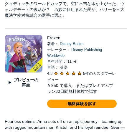
クィディッチのワールドカップで、空に不吉な印が上がった。ヴ
ォルデモートの復活か？ 巧妙に仕組まれた罠が、ハリーを三大
魔法学校対抗試合の選手に選ぶ。
Frozen
著者：
Disney Books
ナレーター：
Disney Publishing
Worldwide
再生時間： 11 分
言語： 英語
4.8
5件のカスタマーレ
プレビューの
ビュー
再生
￥950
で購入、またはプレミアムプ
ラン30日間無料体験で試す
無料体験を試す
Fearless optimist Anna sets off on an epic journey—teaming up
with rugged mountain man Kristoff and his loyal reindeer Sven—