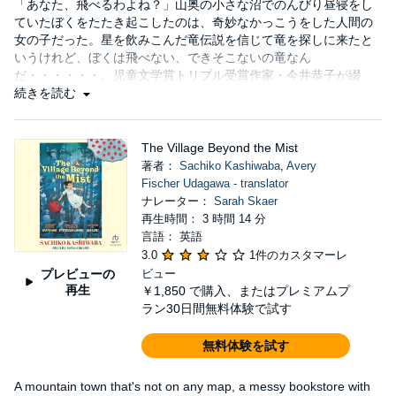
「あなた、飛べるわよね？」山奥の小さな沼でのんびり昼寝をし
ていたぼくをたたき起こしたのは、奇妙なかっこうをした人間の
女の子だった。星を飲みこんだ竜伝説を信じて竜を探しに来たと
いうけれど、ぼくは飛べない、できそこないの竜なん
だ・・・・・・。児童文学賞トリプル受賞作家・今井恭子が綴
る、彗星衝突のピンチに立ち向かう冒険と友情の物語。
続きを読む
The Village Beyond the Mist
著者：
Sachiko Kashiwaba
,
Avery
Fischer Udagawa - translator
ナレーター：
Sarah Skaer
再生時間： 3 時間 14 分
言語： 英語
3.0
1件のカスタマーレ
プレビューの
ビュー
再生
￥1,850
で購入、またはプレミアムプ
ラン30日間無料体験で試す
無料体験を試す
A mountain town that's not on any map, a messy bookstore with