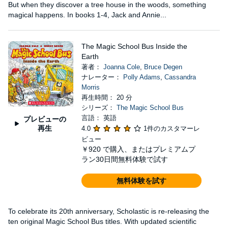
But when they discover a tree house in the woods, something
magical happens. In books 1-4, Jack and Annie...
The Magic School Bus Inside the
Earth
著者：
Joanna Cole
,
Bruce Degen
ナレーター：
Polly Adams
,
Cassandra
Morris
再生時間： 20 分
シリーズ：
The Magic School Bus
言語： 英語
プレビューの
再生
4.0
1件のカスタマーレ
ビュー
￥920
で購入、またはプレミアムプ
ラン30日間無料体験で試す
無料体験を試す
To celebrate its 20th anniversary, Scholastic is re-releasing the
ten original Magic School Bus titles. With updated scientific