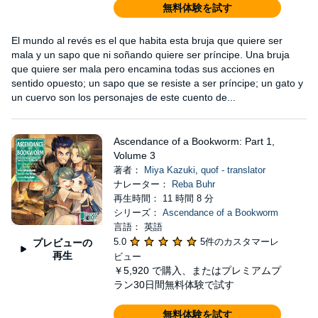
無料体験を試す
El mundo al revés es el que habita esta bruja que quiere ser
mala y un sapo que ni soñando quiere ser príncipe. Una bruja
que quiere ser mala pero encamina todas sus acciones en
sentido opuesto; un sapo que se resiste a ser príncipe; un gato y
un cuervo son los personajes de este cuento de...
Ascendance of a Bookworm: Part 1,
Volume 3
著者：
Miya Kazuki
,
quof - translator
ナレーター：
Reba Buhr
再生時間： 11 時間 8 分
シリーズ：
Ascendance of a Bookworm
言語： 英語
5.0
5件のカスタマーレ
プレビューの
再生
ビュー
￥5,920
で購入、またはプレミアムプ
ラン30日間無料体験で試す
無料体験を試す