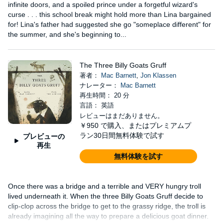
infinite doors, and a spoiled prince under a forgetful wizard's
curse . . . this school break might hold more than Lina bargained
for! Lina's father had suggested she go "someplace different" for
the summer, and she's beginning to...
The Three Billy Goats Gruff
著者：
Mac Barnett
,
Jon Klassen
ナレーター：
Mac Barnett
再生時間： 20 分
言語： 英語
レビューはまだありません。
￥950
で購入、またはプレミアムプ
ラン30日間無料体験で試す
プレビューの
再生
無料体験を試す
Once there was a bridge and a terrible and VERY hungry troll
lived underneath it. When the three Billy Goats Gruff decide to
clip-clop across the bridge to get to the grassy ridge, the troll is
already imagining all the way to prepare a delicious goat dinner.