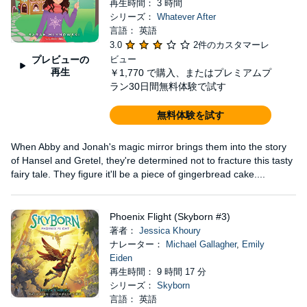
再生時間： 3 時間
シリーズ：
Whatever After
言語： 英語
3.0
2件のカスタマーレ
プレビューの
ビュー
再生
￥1,770
で購入、またはプレミアムプ
ラン30日間無料体験で試す
無料体験を試す
When Abby and Jonah's magic mirror brings them into the story
of Hansel and Gretel, they're determined not to fracture this tasty
fairy tale. They figure it'll be a piece of gingerbread cake....
Phoenix Flight (Skyborn #3)
著者：
Jessica Khoury
ナレーター：
Michael Gallagher
,
Emily
Eiden
再生時間： 9 時間 17 分
シリーズ：
Skyborn
言語： 英語