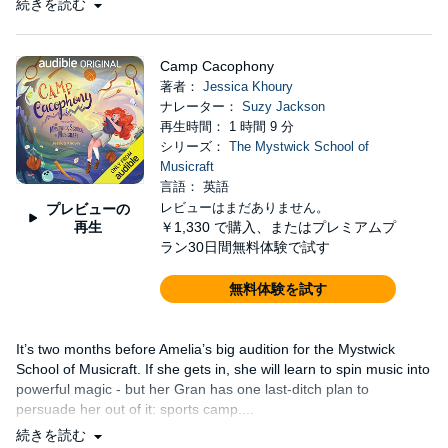
続きを読む
Camp Cacophony
著者：
Jessica Khoury
ナレーター：
Suzy Jackson
再生時間： 1 時間 9 分
シリーズ：
The Mystwick School of
Musicraft
言語： 英語
レビューはまだありません。
プレビューの
再生
￥1,330
で購入、またはプレミアムプ
ラン30日間無料体験で試す
無料体験を試す
It’s two months before Amelia’s big audition for the Mystwick
School of Musicraft. If she gets in, she will learn to spin music into
powerful magic - but her Gran has one last-ditch plan to
persuade her out of it: sports camp....
続きを読む