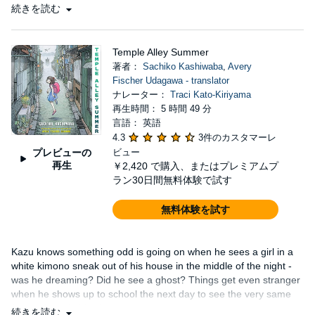
続きを読む
Temple Alley Summer
著者：
Sachiko Kashiwaba
,
Avery
Fischer Udagawa - translator
ナレーター：
Traci Kato-Kiriyama
再生時間： 5 時間 49 分
言語： 英語
4.3
3件のカスタマーレ
プレビューの
ビュー
再生
￥2,420
で購入、またはプレミアムプ
ラン30日間無料体験で試す
無料体験を試す
Kazu knows something odd is going on when he sees a girl in a
white kimono sneak out of his house in the middle of the night -
was he dreaming? Did he see a ghost? Things get even stranger
when he shows up to school the next day to see the very same
figure sitting in his classroom....
続きを読む