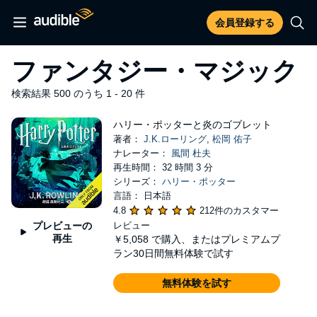
会員登録する
ファンタジー・マジック
検索結果 500 のうち 1 - 20 件
ハリー・ポッターと炎のゴブレット
著者：
J.K.ローリング
,
松岡 佑子
ナレーター：
風間 杜夫
再生時間： 32 時間 3 分
シリーズ：
ハリー・ポッター
言語： 日本語
4.8
212件のカスタマー
プレビューの
レビュー
再生
￥5,058
で購入、またはプレミアムプ
ラン30日間無料体験で試す
無料体験を試す