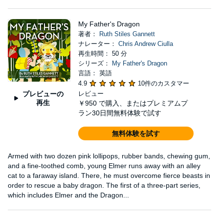
My Father's Dragon
著者：
Ruth Stiles Gannett
ナレーター：
Chris Andrew Ciulla
再生時間： 50 分
シリーズ：
My Father's Dragon
言語： 英語
4.9
10件のカスタマー
プレビューの
レビュー
再生
￥950
で購入、またはプレミアムプ
ラン30日間無料体験で試す
無料体験を試す
Armed with two dozen pink lollipops, rubber bands, chewing gum,
and a fine-toothed comb, young Elmer runs away with an alley
cat to a faraway island. There, he must overcome fierce beasts in
order to rescue a baby dragon. The first of a three-part series,
which includes Elmer and the Dragon...