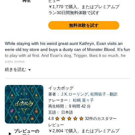
再生
ビュー
￥1,770
で購入、またはプレミアムプ
ラン30日間無料体験で試す
無料体験を試す
While staying with his weird great-aunt Kathryn, Evan visits an
eerie old toy store and buys a dusty can of Monster Blood. It's fun
to play with at first. And Evan's dog, Trigger, likes it so much, he
eats some.
続きを読む
イッカボッグ
著者：
J.K.ローリング
,
松岡佑子 - 翻訳
ナレーター：
松嶋 菜々子
再生時間： 9 時間 42 分
言語： 日本語
4.8
32件のカスタマー
レビュー
￥2,804
で購入、またはプレミアムプ
プレビューの