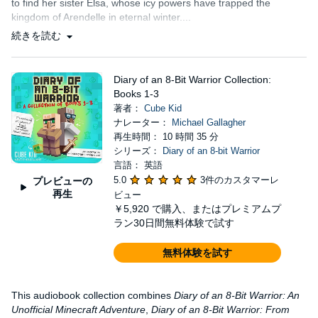
to find her sister Elsa, whose icy powers have trapped the
kingdom of Arendelle in eternal winter....
続きを読む
Diary of an 8-Bit Warrior Collection:
Books 1-3
著者：
Cube Kid
ナレーター：
Michael Gallagher
再生時間： 10 時間 35 分
シリーズ：
Diary of an 8-bit Warrior
言語： 英語
5.0
3件のカスタマーレ
プレビューの
再生
ビュー
￥5,920
で購入、またはプレミアムプ
ラン30日間無料体験で試す
無料体験を試す
This audiobook collection combines
Diary of an 8-Bit Warrior: An
Unofficial Minecraft Adventure
,
Diary of an 8-Bit Warrior: From