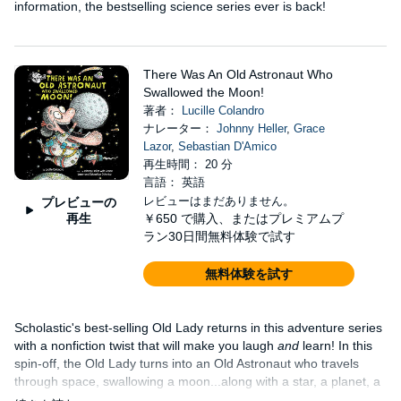
information, the bestselling science series ever is back!
There Was An Old Astronaut Who
Swallowed the Moon!
著者：
Lucille Colandro
ナレーター：
Johnny Heller
,
Grace
Lazor
,
Sebastian D'Amico
再生時間： 20 分
言語： 英語
レビューはまだありません。
プレビューの
再生
￥650
で購入、またはプレミアムプ
ラン30日間無料体験で試す
無料体験を試す
Scholastic's best-selling Old Lady returns in this adventure series
with a nonfiction twist that will make you laugh
and
learn! In this
spin-off, the Old Lady turns into an Old Astronaut who travels
through space, swallowing a moon...along with a star, a planet, a
comet, a meteor....