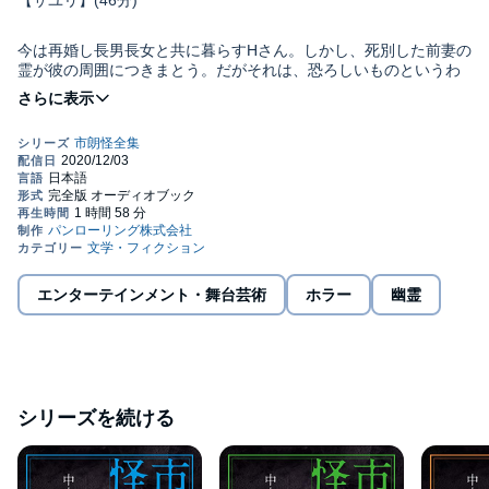
【サユリ】(46分)
今は再婚し長男長女と共に暮らすHさん。しかし、死別した前妻の
霊が彼の周囲につきまとう。だがそれは、恐ろしいものというわ
けではない。Hさんに対する愛情のこもったメッセージであった!
亡き妻の霊との愛の物語。
【旅の途中】(11分)
東海道五十三次を歩いて踏破しようとした若者М君。
暑さのあまり、ある公園で涼んでいると、近くの工事現場から中
年男性と若い男性がやってきてМ君に声をかけて来た。
エンターテインメント・舞台芸術
ホラー
幽霊
【コンピュータ怪談】(6分)
近い将来、人間に代わってコンピュータがこの世を管理し、支配
をするかもしれない。
シリーズを続ける
そんな時代には怪談などというものは、死滅しているだろ
う……。