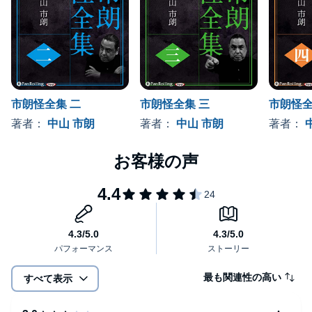
【15日に行きます】(27分)
今は造園業を営むFさん。独り暮らしのアパートで「15日に行き
ます」という女の声が、毎夜決まった時間に聞こえるようにな
る。
市朗怪全集 二
市朗怪全集 三
市朗怪全
【大阿闍梨】(19分)
著者：
中山 市朗
著者：
中山 市朗
著者：
30年ほど前、千葉県のある中学校で突如噂されるようになった音
楽室の怪談。
最初は生徒たちの妄想が生んだ、他愛のない話に思えたが、だん
だん職員室ではその話が現実なものであると囁かれるわうにな
る。
臨時で開かれた職員会議で、比叡山で千日修行したという大阿闍
梨に来てもらうことになったが……。
最も関連性の高い
すべて表示
【阿闍梨のお札】(9分)