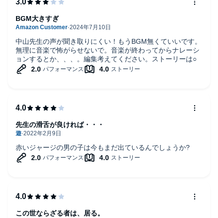
10年ほど前、筆者の元にかかってきた電話。それはある映像作家
からの報告であったが、それがあの大阿闍梨が解決したはずの千
BGM大きすぎ
葉県の中学校での後日談。
中山先生の声が聞き取りにくい！もうBGM無くていいです。
お札が剥がされ、また学校に怪異が起こっているという。彼は学
無理に音楽で怖がらせないで。音楽が終わってからナレーシ
校から霊査を依頼され、その様子をドキュメンタリーにするとい
ョンするとか、、、。編集考えてください。ストーリーは○
うが……。
©2020 Ichiro Nakayama
先生の滑舌が良ければ・・・
赤いジャージの男の子は今もまだ出ているんでしょうか?
この世ならざる者は、居る。