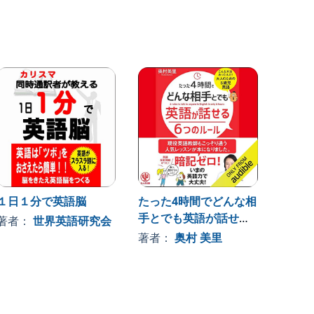
１日１分で英語脳
たった4時間でどんな相
究極の
手とでも英語が話せる6
Vol.
著者：
世界英語研究会
つのルール
ルで1
著者：
奥村 美里
著者