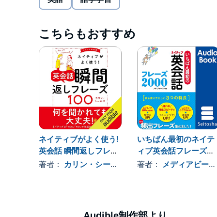
【目次】 はじめに 本書の使い方
CHAPTER1 会話のきっかけ17パターン
©伊藤 太／西東社 (P)2019 Audible, Inc.
CHAPTER2 気持ちが伝わる21パターン
こちらもおすすめ
CHAPTER3 言えると助かる21パターン
CHAPTER4 デキる大人の19パターン
株式会社西東社／seitosha
ネイティブがよく使う!
いちばん最初のネイテ
英会話 瞬間返しフレー
ィブ英会話フレーズ
ズ100
2000
著者：
カリン・シールズ
著者：
メディアビーコン
Audible制作部より