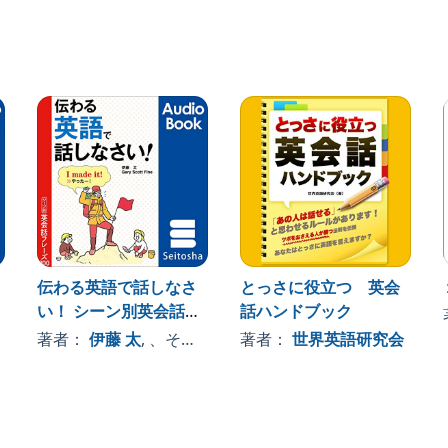
伝わる英語で話しなさ
とっさに役立つ 英会
い！ シーン別英会話フ
話ハンドブック
レーズ800
著者：
伊藤 太
, 、その他
著者：
世界英語研究会