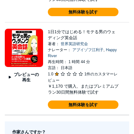
無料体験を試す
1日1分ではじめる！モテる男のウェ
ディング英会話
著者：
世界英語研究会
ナレーター：
アブイゾフ江利子
,
Happy
River
再生時間： 1 時間 44 分
言語： 日本語
1.0
1件のカスタマーレ
プレビューの
再生
ビュー
￥1,170
で購入、またはプレミアムプ
ラン30日間無料体験で試す
無料体験を試す
作家さんですか？