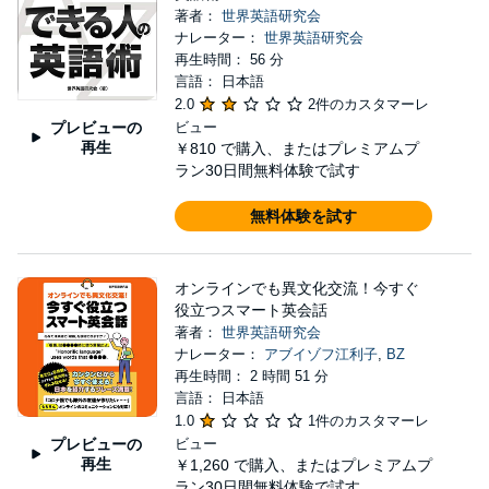
著者：
世界英語研究会
ナレーター：
世界英語研究会
再生時間： 56 分
言語： 日本語
2.0
2件のカスタマーレ
プレビューの
ビュー
再生
￥810
で購入、またはプレミアムプ
ラン30日間無料体験で試す
無料体験を試す
オンラインでも異文化交流！今すぐ
役立つスマート英会話
著者：
世界英語研究会
ナレーター：
アブイゾフ江利子
,
BZ
再生時間： 2 時間 51 分
言語： 日本語
1.0
1件のカスタマーレ
プレビューの
ビュー
再生
￥1,260
で購入、またはプレミアムプ
ラン30日間無料体験で試す