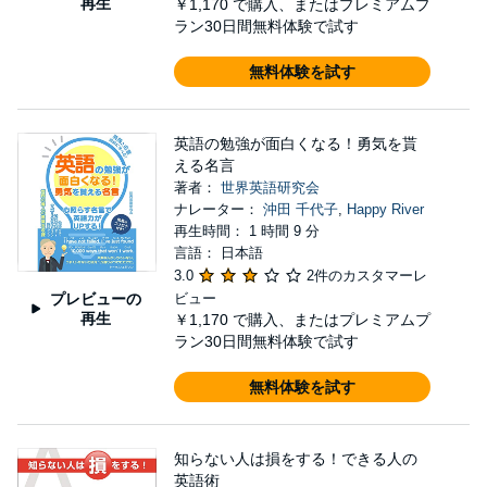
再生
￥1,170
で購入、またはプレミアムプ
ラン30日間無料体験で試す
無料体験を試す
英語の勉強が面白くなる！勇気を貰
える名言
著者：
世界英語研究会
ナレーター：
沖田 千代子
,
Happy River
再生時間： 1 時間 9 分
言語： 日本語
3.0
2件のカスタマーレ
プレビューの
ビュー
再生
￥1,170
で購入、またはプレミアムプ
ラン30日間無料体験で試す
無料体験を試す
知らない人は損をする！できる人の
英語術