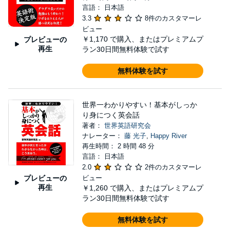
言語： 日本語
3.3
8件のカスタマーレ
ビュー
￥1,170
で購入、またはプレミアムプ
プレビューの
再生
ラン30日間無料体験で試す
無料体験を試す
世界一わかりやすい！基本がしっか
り身につく英会話
著者：
世界英語研究会
ナレーター：
藤 光子
,
Happy River
再生時間： 2 時間 48 分
言語： 日本語
2.0
2件のカスタマーレ
プレビューの
ビュー
再生
￥1,260
で購入、またはプレミアムプ
ラン30日間無料体験で試す
無料体験を試す