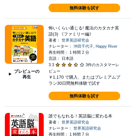
無料体験を試す
怖いくらい通じる! 魔法のカタカナ英
語(3) 《ファミリー編》
著者：
世界英語研究会
ナレーター：
沖田千代子
,
Happy River
再生時間： 1 時間 2 分
言語： 日本語
3.3
3件のカスタマーレ
プレビューの
ビュー
再生
￥1,170
で購入、またはプレミアムプ
ラン30日間無料体験で試す
無料体験を試す
誰でもなれる！英語脳に変わる本
著者：
世界英語研究会
ナレーター：
世界英語研究会
再生時間： 1 時間 7 分