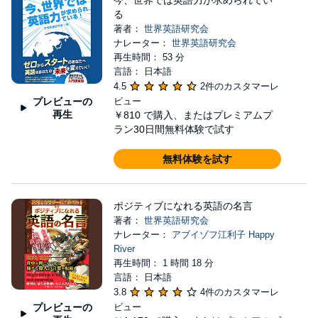
今、世界では英語力が求められてい
る
著者：
世界英語研究会
ナレーター：
世界英語研究会
再生時間： 53 分
言語： 日本語
4.5
2件のカスタマーレ
プレビューの
ビュー
再生
￥810
で購入、またはプレミアムプ
ラン30日間無料体験で試す
無料体験を試す
ポジティブになれる英語の名言
著者：
世界英語研究会
ナレーター：
アブイゾフ江利子 Happy
River
再生時間： 1 時間 18 分
言語： 日本語
3.8
4件のカスタマーレ
プレビューの
ビュー