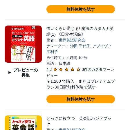
無料体験を試す
怖いくらい通じる! 魔法のカタカナ英
語(1) 《日常生活編》
著者：
世界英語研究会
ナレーター：
沖田 千代子
,
アブイゾフ
江利子
再生時間： 2 時間 10 分
言語： 日本語
4.3
3件のカスタマーレ
プレビューの
再生
ビュー
￥1,260
で購入、またはプレミアムプ
ラン30日間無料体験で試す
無料体験を試す
とっさに役立つ 英会話ハンドブッ
ク