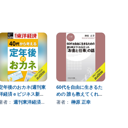
定年後のおカネ(週刊東
60代を自由に生きるた
理想の
洋経済ｅビジネス新書
めの 誰も教えてくれな
方法
Ｎo.273)
かった「お金と仕事」
著者：
週刊東洋経済編集部
著者：
榊原 正幸
著者
の話