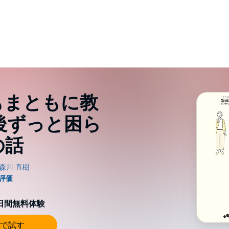
もまともに教
後ずっと困ら
の話
0日間無料体験
で試す