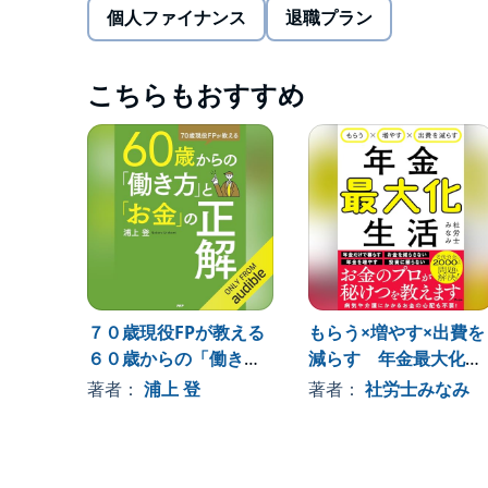
©Taiki Yorifuji Published in Japan by DAIWASHOB
個人ファイナンス
退職プラン
*「親の財産を把握していない」で済ませてはいけ
……退職金・年金の受け取り方から、社会保険・相
こちらもおすすめ
ワザをしっかり解説!
本タイトルには付属資料・PDFが用意されていま
の「目次」からご確認ください。
７０歳現役FPが教える
もらう×増やす×出費を
６０歳からの「働き
減らす 年金最大化生
方」と「お金」の正解
活
著者：
浦上 登
著者：
社労士みなみ