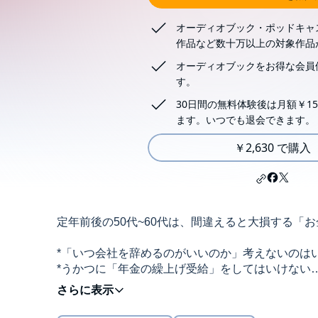
オーディオブック・ポッドキャ
作品など数十万以上の対象作品
オーディオブックをお得な会員
す。
30日間の無料体験後は月額￥15
ます。いつでも退会できます。
￥2,630 で購入
定年前後の50代~60代は、間違えると大損する「
*「いつ会社を辞めるのがいいのか」考えないのは
*うかつに「年金の繰上げ受給」をしてはいけない
*「国の制度」を勉強せずに生命保険に入ってはい
*退職金で「住宅ローンを完済」してはいけない
*iDeCo、NISAを「一度に解約」してはいけない