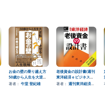
O (P)MEDIA DO Co.,Ltd.
ない
続をどうするのかまで、トクになる手続き・届け出の裏
す。ご購入後、PCサイトのライブラリー、またはアプリ上
お金の壁の乗り越え方
老後資金の設計書(週刊
50歳から人生を大逆転
東洋経済ｅビジネス新
させる
書Ｎo.319)
著者：
午堂 登紀雄
著者：
週刊東洋経済編集部