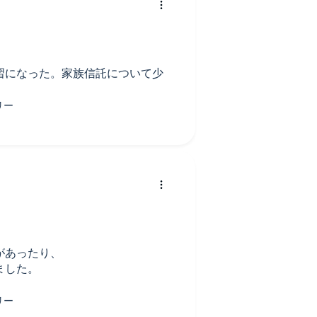
習になった。家族信託について少
があったり、
ました。