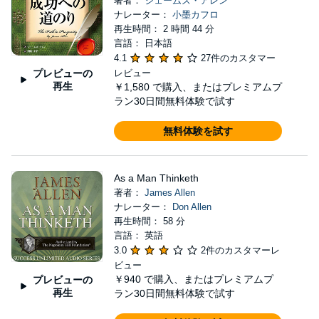
著者：
ジェームズ・アレン
ナレーター：
小墨カフロ
再生時間： 2 時間 44 分
言語： 日本語
4.1
27件のカスタマー
プレビューの
レビュー
再生
￥1,580
で購入、またはプレミアムプ
ラン30日間無料体験で試す
無料体験を試す
As a Man Thinketh
著者：
James Allen
ナレーター：
Don Allen
再生時間： 58 分
言語： 英語
3.0
2件のカスタマーレ
ビュー
￥940
で購入、またはプレミアムプ
プレビューの
再生
ラン30日間無料体験で試す