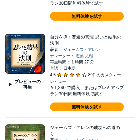
ラン30日間無料体験で試す
無料体験を試す
自分を導く普遍の真理 思いと結果の
法則
著者：
ジェームズ・アレン
ナレーター：
志葉 丈瑠
再生時間： 1 時間 27 分
言語： 日本語
4.6
89件のカスタマー
プレビューの
レビュー
再生
￥1,340
で購入、またはプレミアムプ
ラン30日間無料体験で試す
無料体験を試す
ジェームズ・アレンの成功への道の
り