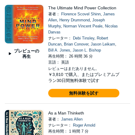
The Ultimate Mind Power Collection
著者：
Florence Scovel Shinn
,
James
Allen
,
Henry Drummond
,
Joseph
Murphy
,
Norman Vincent Peale
,
Nicolas
Darvas
ナレーター：
Debi Tinsley
,
Robert
Duncan
,
Brian Conover
,
Jason Leikam
,
Bill A. Jones
,
Jason L. Bishop
プレビューの
再生
再生時間： 26 時間 36 分
言語： 英語
レビューはまだありません。
￥3,810
で購入、またはプレミアムプ
ラン30日間無料体験で試す
無料体験を試す
As a Man Thinketh
著者：
James Allen
ナレーター：
Roger Arnold
再生時間： 1 時間 7 分