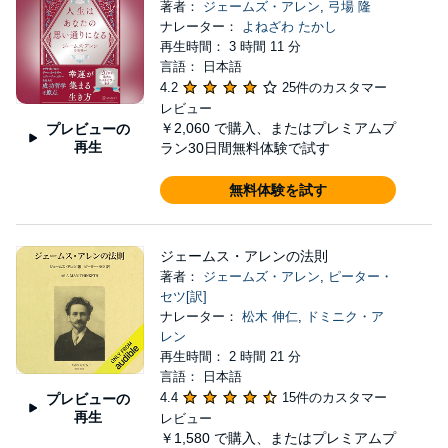
著者：
ジェームズ・アレン
,
弓場 隆
ナレーター：
よねざわ たかし
再生時間： 3 時間 11 分
言語： 日本語
4.2
25件のカスタマー
レビュー
￥2,060
で購入、またはプレミアムプ
プレビューの
再生
ラン30日間無料体験で試す
無料体験を試す
ジェームス・アレンの法則
著者：
ジェームズ・アレン
,
ピーター・
セツ[訳]
ナレーター：
松木 伸仁
,
ドミニク・ア
レン
再生時間： 2 時間 21 分
言語： 日本語
4.4
15件のカスタマー
プレビューの
再生
レビュー
￥1,580
で購入、またはプレミアムプ