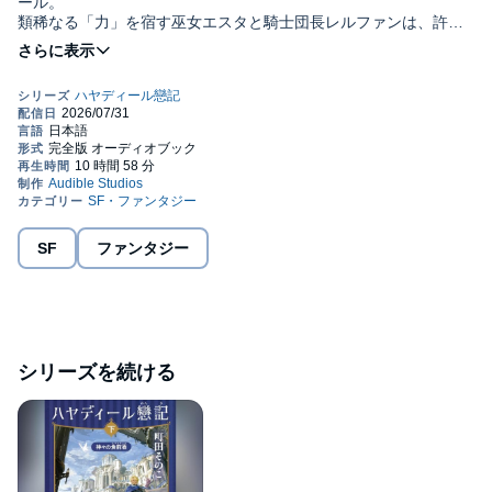
ール。
類稀なる「力」を宿す巫女エスタと騎士団長レルファンは、許さ
れぬと知りながら惹かれ合っていた。しかし、エスタが新たに神
に嫁す神妃に選ばれたことから、互いに身を引いた。
迎えた神妃祭の最中、エスタは何者かに攫われてしまう。
一方王宮では、第一王女が毒殺され……。
著者の原点にして新境地のファンタジー。©2025 Sonoko
Machida (P)2026 Audible, Inc.
SF
ファンタジー
シリーズを続ける