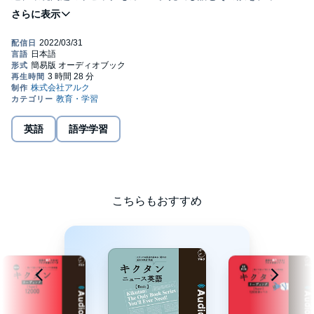
（音楽）に載せて楽しくインプット。例文（音声付）と共に学び
ます。収載語句1024語。収録時間約3時間半（日本語＋英語）。
1. ニュース英語の理解には、まずは語彙力
万人に向けて、正しくわかりやすい言葉が使わるニュース英語。
聞き取れない、理解が深まらないという悩みがあるとき、ほとん
どの場合は受け手側の「語彙力」不足に原因があります。では、
どうすれば語彙力を身につけることができるでしょうか。
2. 単語は目で見るだけでは覚えられない
英語
語学学習
「キクタン」シリーズでは、「チャンツ」と呼ばれる軽快な音楽
に乗って、単語と日本語訳を聞き、自分でも口に出してみます。
さらに、単語の使い方がよくわかるセンテンスも収載。見るだけ
だと覚えられない単語を、耳を通して記憶にしっかりと定着させ
ます。
こちらもおすすめ
【対象レベル】
英検準1級、英語中上級以上
※本商品は書籍付属のダウンロード用音声と同内容です。テキス
ト情報は含まれておりません。©2022 ALC PRESS INC.