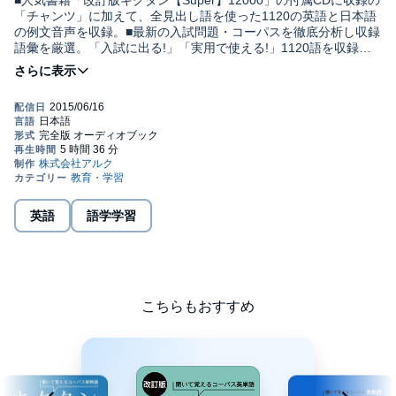
■人気書籍「改訂版キクタン【Super】12000」の付属CDに収録の
「チャンツ」に加えて、全見出し語を使った1120の英語と日本語
の例文音声を収録。■最新の入試問題・コーパスを徹底分析し収録
語彙を厳選。「入試に出る!」「実用で使える!」1120語を収録し
ました。超難関大学突破、ネイティブ並みの単語力の獲得を目標
とする方におすすめです。※例文音声は、書籍の付属CDには収録
されていないオリジナルコンテンツです。※本商品にテキスト情
報は含まれておりません。書籍と合わせて学習することをおすす
めします。※対象レベル:難関大学レベル/TOEICスコア600以上/英
検:準1級~1級(C)2012 ALC PRESS, INC.
英語
語学学習
こちらもおすすめ