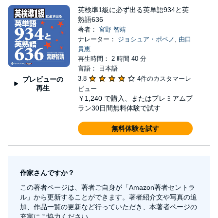
英検準1級に必ず出る英単語934と英
熟語636
著者：
宮野 智靖
ナレーター：
ジョシュア・ポペノ
,
由口
貴恵
再生時間： 2 時間 40 分
言語： 日本語
3.8
4件のカスタマーレ
プレビューの
再生
ビュー
￥1,240
で購入、またはプレミアムプ
ラン30日間無料体験で試す
無料体験を試す
作家さんですか？
この著者ページは、著者ご自身が「Amazon著者セントラ
ル」から更新することができます。著者紹介文や写真の追
加、作品一覧の更新など行っていただき、本著者ページの
充実にご協力ください。