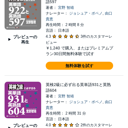
語597
著者：
宮野 智靖
ナレーター：
ジョシュア・ポペノ
,
由口
貴恵
再生時間： 2 時間 8 分
言語： 日本語
4.3
3件のカスタマーレ
プレビューの
再生
ビュー
￥1,240
で購入、またはプレミアムプ
ラン30日間無料体験で試す
無料体験を試す
英検2級に必ず出る英単語931と英熟
語604
著者：
宮野 智靖
ナレーター：
ジョシュア・ポペノ
,
由口
貴恵
再生時間： 2 時間 31 分
言語： 日本語
4.0
2件のカスタマーレ
プレビューの