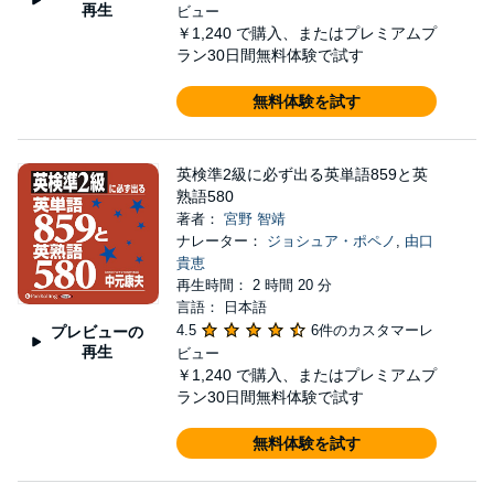
再生
ビュー
￥1,240
で購入、またはプレミアムプ
ラン30日間無料体験で試す
無料体験を試す
英検準2級に必ず出る英単語859と英
熟語580
著者：
宮野 智靖
ナレーター：
ジョシュア・ポペノ
,
由口
貴恵
再生時間： 2 時間 20 分
言語： 日本語
4.5
6件のカスタマーレ
プレビューの
再生
ビュー
￥1,240
で購入、またはプレミアムプ
ラン30日間無料体験で試す
無料体験を試す