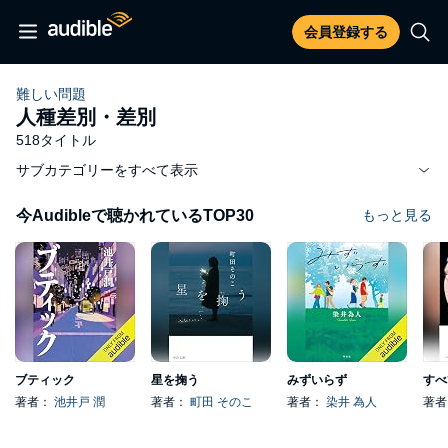
会員登録する
難しい問題
人種差別・差別
518タイトル
サブカテゴリーをすべて表示
今Audibleで聴かれているTOP30
もっと見る
ブティック
星を掬う
みずいらず
著者：
池井戸 潤
著者：
町田 そのこ
著者：
染井 為人
著