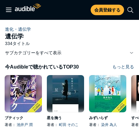
会員登録する
進化・遺伝学
遺伝学
334タイトル
サブカテゴリーをすべて表示
今Audibleで聴かれているTOP30
もっと見る
ブティック
星を掬う
みずいらず
著者：
池井戸 潤
著者：
町田 そのこ
著者：
染井 為人
著