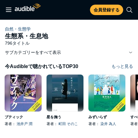
会員登録する
自然・生態学
生態系・生息地
796タイトル
サブカテゴリーをすべて表示
今Audibleで聴かれているTOP30
もっと見る
ブティック
星を掬う
みずいらず
著者：
池井戸 潤
著者：
町田 そのこ
著者：
染井 為人
著