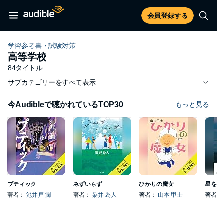
会員登録する
学習参考書・試験対策
高等学校
84タイトル
サブカテゴリーをすべて表示
今Audibleで聴かれているTOP30
もっと見る
ブティック
みずいらず
ひかりの魔女
星を
著者：
池井戸 潤
著者：
染井 為人
著者：
山本 甲士
著