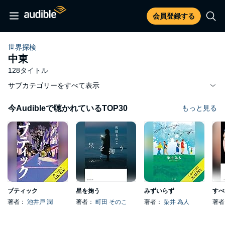
会員登録する
世界探検
中東
128タイトル
サブカテゴリーをすべて表示
今Audibleで聴かれているTOP30
もっと見る
ブティック
星を掬う
みずいらず
著者：
池井戸 潤
著者：
町田 そのこ
著者：
染井 為人
著