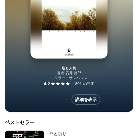
最も人気
慟哭 (創元推理文庫)
詳細を表示
ベストセラー
罪と祈り