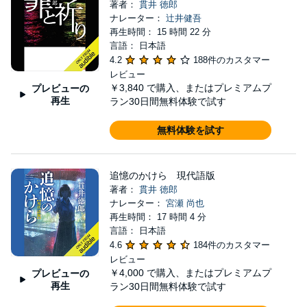
著者：
貫井 徳郎
ナレーター：
辻井健吾
再生時間： 15 時間 22 分
言語： 日本語
4.2
188件のカスタマー
レビュー
￥3,840
で購入、またはプレミアムプ
プレビューの
再生
ラン30日間無料体験で試す
無料体験を試す
追憶のかけら 現代語版
著者：
貫井 徳郎
ナレーター：
宮瀬 尚也
再生時間： 17 時間 4 分
言語： 日本語
4.6
184件のカスタマー
レビュー
￥4,000
で購入、またはプレミアムプ
プレビューの
再生
ラン30日間無料体験で試す