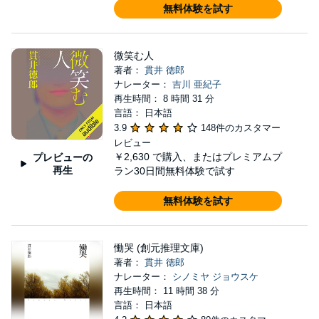
無料体験を試す
微笑む人
著者：
貫井 徳郎
ナレーター：
吉川 亜紀子
再生時間： 8 時間 31 分
言語： 日本語
3.9
148件のカスタマー
レビュー
￥2,630
で購入、またはプレミアムプ
プレビューの
再生
ラン30日間無料体験で試す
無料体験を試す
慟哭 (創元推理文庫)
著者：
貫井 徳郎
ナレーター：
シノミヤ ジョウスケ
再生時間： 11 時間 38 分
言語： 日本語