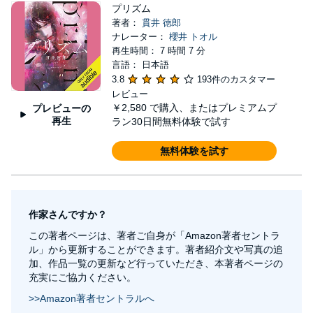
プリズム
著者：
貫井 徳郎
ナレーター：
櫻井 トオル
再生時間： 7 時間 7 分
言語： 日本語
3.8
193件のカスタマー
レビュー
￥2,580
で購入、またはプレミアムプ
プレビューの
再生
ラン30日間無料体験で試す
無料体験を試す
作家さんですか？
この著者ページは、著者ご自身が「Amazon著者セントラ
ル」から更新することができます。著者紹介文や写真の追
加、作品一覧の更新など行っていただき、本著者ページの
充実にご協力ください。
>>Amazon著者セントラルへ