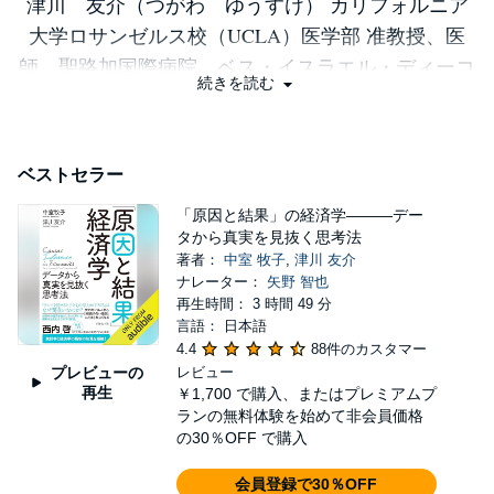
津川 友介（つがわ ゆうすけ） カリフォルニア
大学ロサンゼルス校（UCLA）医学部 准教授、医
師。聖路加国際病院、ベス・イスラエル・ディーコ
続きを読む
ネス・メディカル・センター（ハーバード大学医学
部病院）、世界銀行、ハーバード公衆衛生大学院を
経て現職。ハーバード大学で博士号（PhD）取得。
ベストセラー
専門は医療政策学、医療経済学。twitter:
「原因と結果」の経済学―――デー
@yusuke_tsugawa
タから真実を見抜く思考法
著者：
中室 牧子
,
津川 友介
ナレーター：
矢野 智也
再生時間： 3 時間 49 分
言語： 日本語
4.4
88件のカスタマー
プレビューの
レビュー
再生
￥1,700
で購入、またはプレミアムプ
ランの無料体験を始めて非会員価格
の30％OFF で購入
会員登録で30％OFF