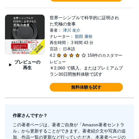
世界一シンプルで科学的に証明され
た究極の食事
著者：
津川 友介
ナレーター：
額田 康裕
再生時間： 3 時間 43 分
言語： 日本語
4.2
159件のカスタマー
プレビューの
レビュー
再生
￥2,060
で購入、またはプレミアムプ
ラン30日間無料体験で試す
無料体験を試す
作家さんですか？
この著者ページは、著者ご自身が「Amazon著者セントラ
ル」から更新することができます。著者紹介文や写真の追
加、作品一覧の更新など行っていただき、本著者ページの