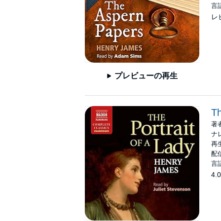
言
レ
プレビューの再生
Th
著
ナ
再生
配信
言
4.0