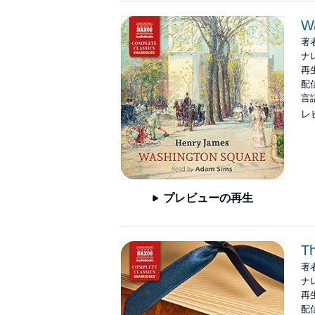
W
著
ナ
再生
配信
言
レ
プレビューの再生
T
著
ナ
再生
配信