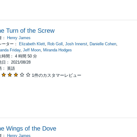
e Turn of the Screw
者：
Henry James
レーター：
Elizabeth Klett
,
Rob Goll
,
Josh Innerst
,
Danielle Cohen
,
anda Friday
,
Jeff Moon
,
Miranda Hodges
時間： 4 時間 50 分
日： 2021/08/28
語： 英語
1件のカスタマーレビュー
e Wings of the Dove
者：
Henry James