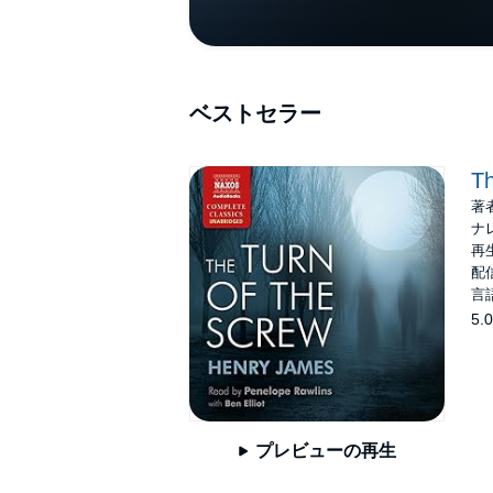
ベストセラー
Th
著
ナ
再生
配信
言
5.0
プレビューの再生