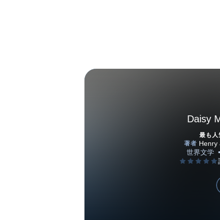
Daisy M
最も人