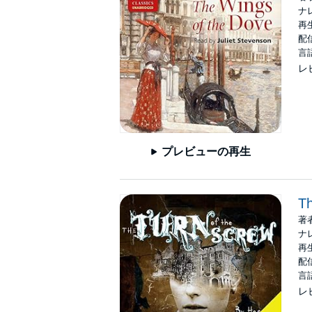
ナ
再生
配信
言
レ
プレビューの再生
Th
著
ナ
再生
配信
言
レ