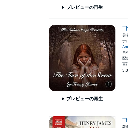
プレビューの再生
Th
著
ナ
Am
再生
配信
言
3.0
プレビューの再生
Th
著