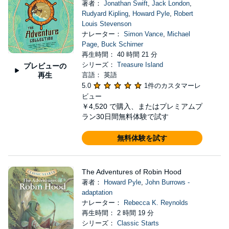
著者：
Jonathan Swift
,
Jack London
,
Rudyard Kipling
,
Howard Pyle
,
Robert
Louis Stevenson
ナレーター：
Simon Vance
,
Michael
Page
,
Buck Schirner
再生時間： 40 時間 21 分
シリーズ：
Treasure Island
プレビューの
再生
言語： 英語
5.0
1件のカスタマーレ
ビュー
￥4,520
で購入、またはプレミアムプ
ラン30日間無料体験で試す
無料体験を試す
The Adventures of Robin Hood
著者：
Howard Pyle
,
John Burrows -
adaptation
ナレーター：
Rebecca K. Reynolds
再生時間： 2 時間 19 分
シリーズ：
Classic Starts