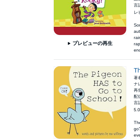
言
レ
Som
aut
rai
プレビューの再生
rap
end
Th
著
ナ
再生
配信
言
5.0
Th
go
eve