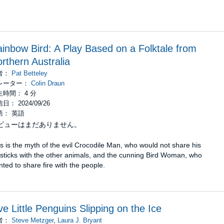
inbow Bird: A Play Based on a Folktale from
rthern Australia
者：
Pat Betteley
レーター：
Colin Draun
生時間： 4 分
日： 2024/09/26
語： 英語
ビューはまだありません。
s is the myth of the evil Crocodile Man, who would not share his
esticks with the other animals, and the cunning Bird Woman, who
ted to share fire with the people.
ve Little Penguins Slipping on the Ice
者：
Steve Metzger
,
Laura J. Bryant