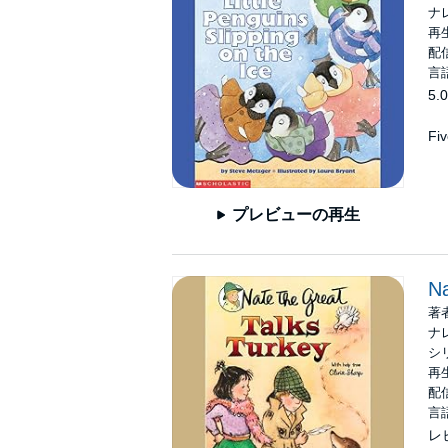
ナ
再
配信
言
5.0
Fiv
プレビューの再生
Na
著
ナ
シ
再生
配信
言
レ