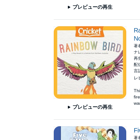
プレビューの再生
Ra
No
著
ナ
再
配信
言
レ
Thi
fir
wan
プレビューの再生
Fi
著