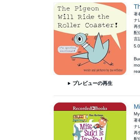
Th
著
ナ
再生
配信
言
5.0
Buc
mos
rea
プレビューの再生
Mi
My
著
ナ
再生
配信