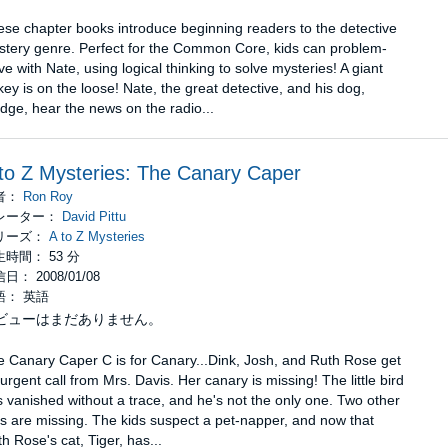
se chapter books introduce beginning readers to the detective
stery genre. Perfect for the Common Core, kids can problem-
ve with Nate, using logical thinking to solve mysteries! A giant
key is on the loose! Nate, the great detective, and his dog,
dge, hear the news on the radio...
to Z Mysteries: The Canary Caper
者：
Ron Roy
レーター：
David Pittu
リーズ：
A to Z Mysteries
時間： 53 分
日： 2008/01/08
語： 英語
ビューはまだありません。
 Canary Caper C is for Canary...Dink, Josh, and Ruth Rose get
urgent call from Mrs. Davis. Her canary is missing! The little bird
 vanished without a trace, and he's not the only one. Two other
s are missing. The kids suspect a pet-napper, and now that
h Rose's cat, Tiger, has...