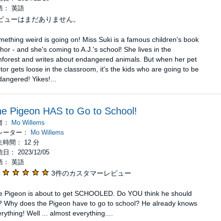
語： 英語
ビューはまだありません。
ething weird is going on! Miss Suki is a famous children's book
hor - and she's coming to A.J.'s school! She lives in the
nforest and writes about endangered animals. But when her pet
tor gets loose in the classroom, it's the kids who are going to be
angered! Yikes!...
e Pigeon HAS to Go to School!
者：
Mo Willems
レーター：
Mo Willems
時間： 12 分
日： 2023/12/05
語： 英語
3件のカスタマーレビュー
e Pigeon is about to get SCHOOLED. Do YOU think he should
? Why does the Pigeon have to go to school? He already knows
rything! Well ... almost everything....