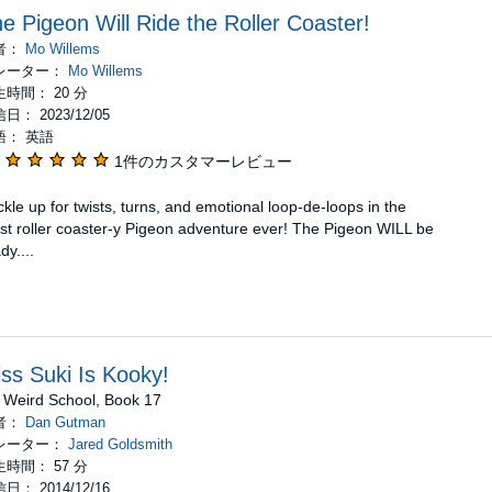
e Pigeon Will Ride the Roller Coaster!
者：
Mo Willems
レーター：
Mo Willems
時間： 20 分
日： 2023/12/05
語： 英語
1件のカスタマーレビュー
kle up for twists, turns, and emotional loop-de-loops in the
t roller coaster-y Pigeon adventure ever! The Pigeon WILL be
dy....
ss Suki Is Kooky!
 Weird School, Book 17
者：
Dan Gutman
レーター：
Jared Goldsmith
時間： 57 分
日： 2014/12/16