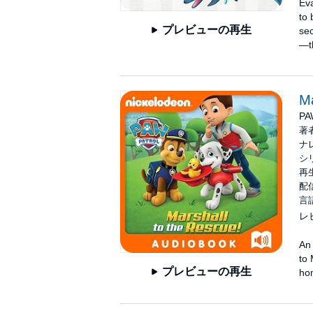
Eva
to 
プレビューの再生
sec
—th
Ma
PA
著
ナ
シ
再
配信
言
レ
An 
to 
プレビューの再生
ho