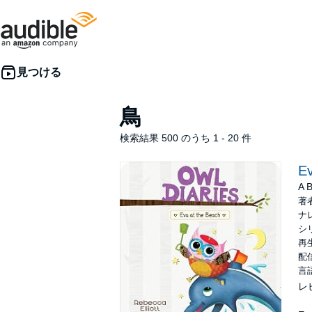
鳥
検索結果 500 のうち 1 - 20 件
Ev
A 
著
ナ
シ
再生
配信
言
レ