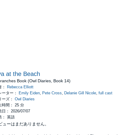
a at the Beach
Branches Book (Owl Diaries, Book 14)
者：
Rebecca Elliott
レーター：
Emily Eiden
,
Pete Cross
,
Delanie Gill Nicole
,
full cast
リーズ：
Owl Diaries
時間： 25 分
日： 2026/07/07
語： 英語
ビューはまだありません。