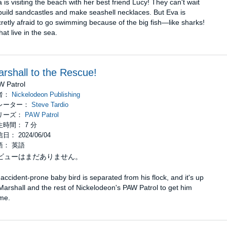
 is visiting the beach with her best friend Lucy! They can't wait
build sandcastles and make seashell necklaces. But Eva is
retly afraid to go swimming because of the big fish—like sharks!
at live in the sea.
rshall to the Rescue!
W Patrol
者：
Nickelodeon Publishing
レーター：
Steve Tardio
リーズ：
PAW Patrol
生時間： 7 分
日： 2024/06/04
語： 英語
ビューはまだありません。
accident-prone baby bird is separated from his flock, and it's up
Marshall and the rest of Nickelodeon's PAW Patrol to get him
me.