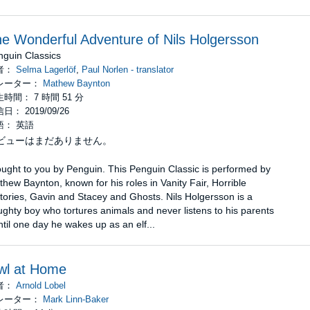
e Wonderful Adventure of Nils Holgersson
nguin Classics
者：
Selma Lagerlöf
,
Paul Norlen - translator
レーター：
Mathew Baynton
時間： 7 時間 51 分
日： 2019/09/26
語： 英語
ビューはまだありません。
ught to you by Penguin. This Penguin Classic is performed by
hew Baynton, known for his roles in Vanity Fair, Horrible
tories, Gavin and Stacey and Ghosts. Nils Holgersson is a
ghty boy who tortures animals and never listens to his parents
ntil one day he wakes up as an elf...
wl at Home
者：
Arnold Lobel
レーター：
Mark Linn-Baker