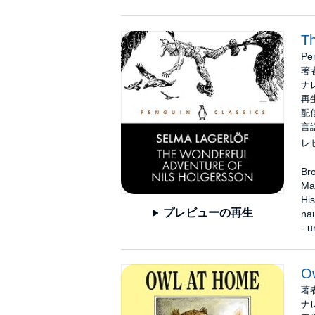
Th
Pe
著
ナ
再生
配信
言
レ
Bro
Mat
His
プレビューの再生
nau
- u
O
著
ナ