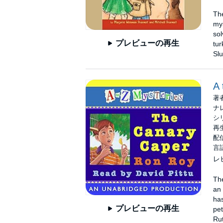
The
my
sol
プレビューの再生
tur
Slu
A 
著
ナ
シ
再生
配信
言
レ
The
an 
has
プレビューの再生
pet
Rut