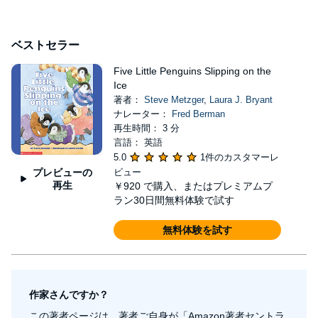
ベストセラー
Five Little Penguins Slipping on the
Ice
著者：
Steve Metzger
,
Laura J. Bryant
ナレーター：
Fred Berman
再生時間： 3 分
言語： 英語
5.0
1件のカスタマーレ
プレビューの
ビュー
再生
￥920
で購入、またはプレミアムプ
ラン30日間無料体験で試す
無料体験を試す
作家さんですか？
この著者ページは、著者ご自身が「Amazon著者セントラ