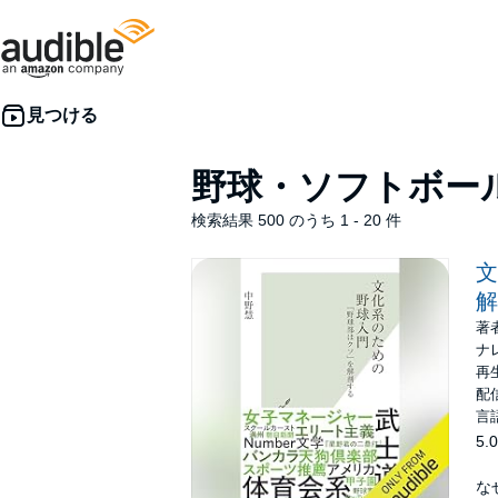
野球・ソフトボー
検索結果 500 のうち 1 - 20 件
文
解
著
ナ
再生
配信
言
5.0
な