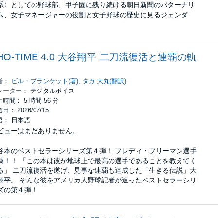
系〉としての野球部、甲子園に残り続ける朝日新聞のパターナリ
ム、女子マネージャーの役割と女子野球の歴史に見るジェンダ
、
HO-TIME 4.0 大谷翔平 二刀流復活と連覇の軌
者：
ビル・プランケット(著)
,
タカ 大丸(翻訳)
レーター： デジタルボイス
時間： 5 時間 56 分
日： 2026/07/15
語： 日本語
ビューはまだありません。
谷本のベストセラーシリーズ第４弾！ フレディ・フリーマン選手
薦！！ 「この本は彼が地球上で最高の選手であることを教えてく
る」 二刀流復活を遂げ、見事な連覇も達成した「生きる伝説」大
翔平。 そんな彼をアメリカ人野球記者が追ったベストセラーシリ
ズの第４弾！