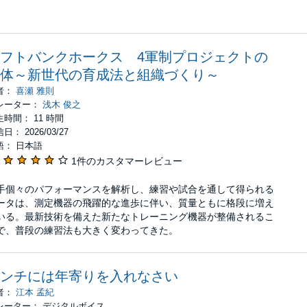
フトバンクホークス 4軍制プロジェクトの
体～新世代の育成法と組織づくり～
者：
喜瀬 雅則
レーター：
浅木 俊之
生時間： 11 時間
日： 2026/03/27
語： 日本語
1件のカスタマーレビュー
手個々のパフォーマンスを解析し、練習や試合を通して得られる
ータは、測定機器の飛躍的な進歩に伴い、質量ともに格段に増え
いる。最新技術を備えた新たなトレーニング機器が整備されるこ
で、普段の練習法も大きく変わってきた。
ンチには年寄りを入れなさい
者：
江本 孟紀
レーター： デジタルボイス