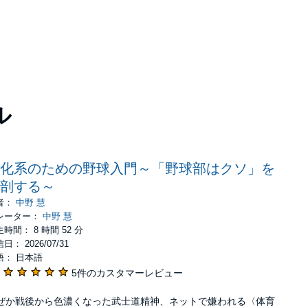
ル
化系のための野球入門～「野球部はクソ」を
剖する～
者：
中野 慧
レーター：
中野 慧
時間： 8 時間 52 分
日： 2026/07/31
語： 日本語
5件のカスタマーレビュー
ぜか戦後から色濃くなった武士道精神、ネットで嫌われる〈体育