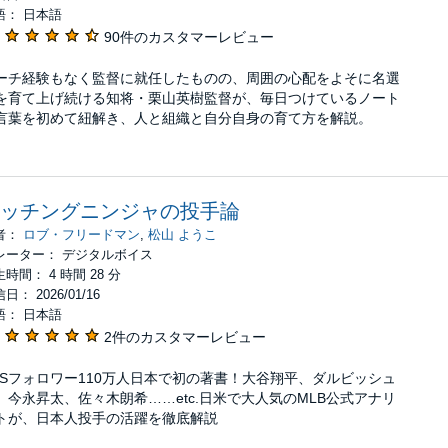
語： 日本語
90件のカスタマーレビュー
ーチ経験もなく監督に就任したものの、周囲の心配をよそに名選
を育て上げ続ける知将・栗山英樹監督が、毎日つけているノート
言葉を初めて紐解き、人と組織と自分自身の育て方を解説。
ッチングニンジャの投手論
者：
ロブ・フリードマン
,
松山 ようこ
レーター： デジタルボイス
時間： 4 時間 28 分
日： 2026/01/16
語： 日本語
2件のカスタマーレビュー
NSフォロワー110万人日本で初の著書！大谷翔平、ダルビッシュ
、今永昇太、佐々木朗希……etc.日米で大人気のMLB公式アナリ
トが、日本人投手の活躍を徹底解説