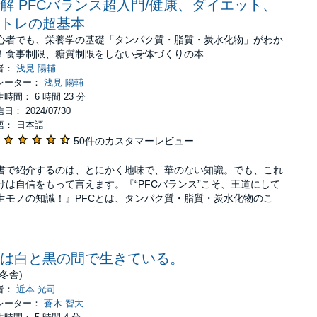
解 PFCバランス超入門/健康、ダイエット、
トレの超基本
心者でも、栄養学の基礎「タンパク質・脂質・炭水化物」がわか
！食事制限、糖質制限をしない身体づくりの本
者：
浅見 陽輔
レーター：
浅見 陽輔
時間： 6 時間 23 分
日： 2024/07/30
語： 日本語
50件のカスタマーレビュー
書で紹介するのは、とにかく地味で、華のない知識。でも、これ
けは⾃信をもって⾔えます。『“PFCバランス”こそ、王道にして
⽣モノの知識！』PFCとは、タンパク質・脂質・炭⽔化物のこ
。
は白と黒の間で生きている。
幻冬舎)
者：
近本 光司
レーター：
蒼木 智大