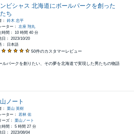
ンビシャス 北海道にボールパークを創った
たち
者：
鈴木 忠平
レーター：
左座 翔丸
時間： 10 時間 40 分
日： 2023/10/20
語： 日本語
50件のカスタマーレビュー
ールパークを創りたい、その夢を北海道で実現した男たちの物語
山ノート
者：
栗山 英樹
レーター：
若林 佑
リーズ：
栗山ノート
時間： 5 時間 27 分
日： 2023/08/04