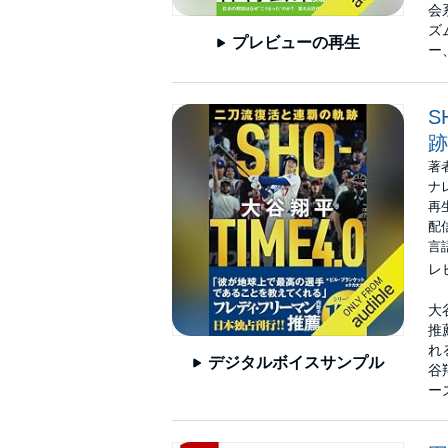
会
ズ
プレビューの再生
ー
S
跡
著
ナ
再生
配信
言
レ
大
推
れ
デジタルボイスサンプル
谷
ー