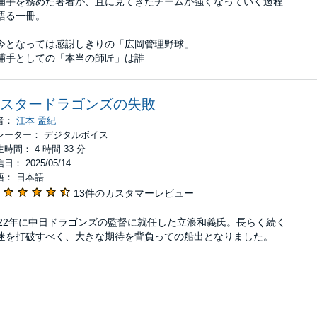
捕手を務めた著者が、直に見てきたチームが強くなっていく過程
語る一冊。
今となっては感謝しきりの「広岡管理野球」
捕手としての「本当の師匠」は誰
スタードラゴンズの失敗
者：
江本 孟紀
レーター： デジタルボイス
時間： 4 時間 33 分
日： 2025/05/14
語： 日本語
13件のカスタマーレビュー
022年に中日ドラゴンズの監督に就任した立浪和義氏。長らく続く
迷を打破すべく、大きな期待を背負っての船出となりました。