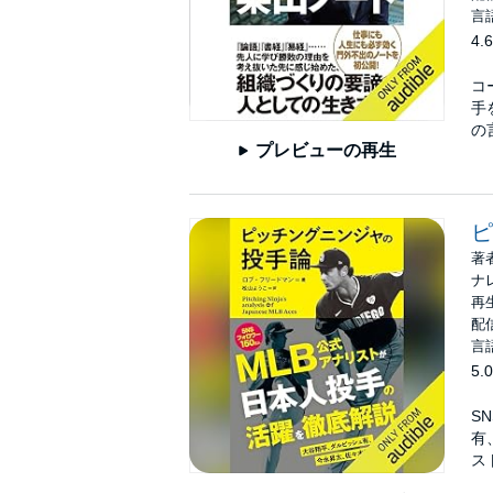
言
4.6
コ
手
の
プレビューの再生
ピ
著
ナ
再生
配信
言
5.0
S
有
ス