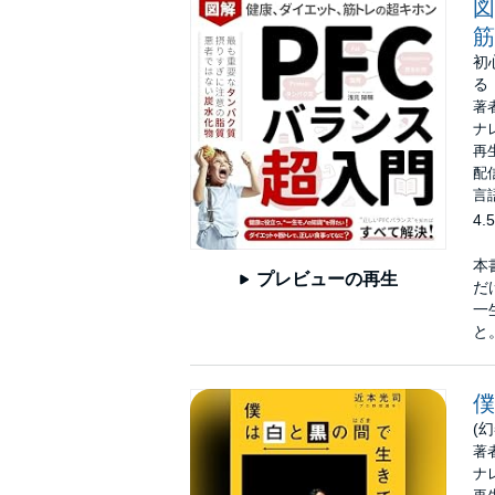
図
筋
初
る
著
ナ
再生
配信
言
4.5
本
プレビューの再生
だ
⼀
と
僕
(
著
ナ