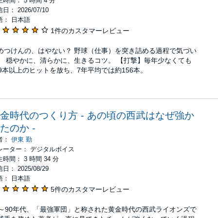
時間： 5 時間 4 分
日： 2026/07/10
語： 日本語
1件のカスタマーレビュー
めつけんの、はやない？ 野球（仕事）を突き詰める過程で気づい
、 穏やかに、清らかに、生きるコツ。 【打撃】毎年少なくても
39本以上のヒットを放ち、7年平均では約156本。
金時代のつくり方 - あの頃の西武はなぜ強か
たのか -
者：
伊東 勤
レーター： デジタルボイス
時間： 3 時間 34 分
日： 2025/08/29
語： 日本語
5件のカスタマーレビュー
0～90年代、「最強軍団」と称された黄金時代の西武ライオンズで