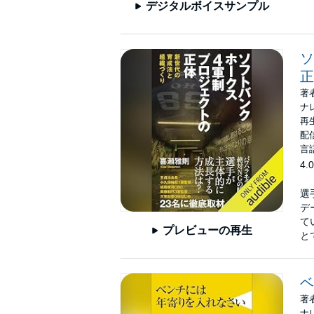
デジタルボイスサンプル
ソ
正
著
ナ
再
配信
言
4.0
選
デ
て
プレビューの再生
と
ベ
著
ナ