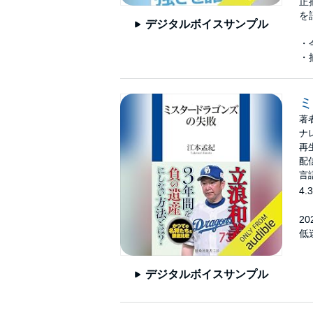
正
を
デジタルボイスサンプル
・
・
ミ
著
ナ
再生
配信
言
4.3
2
低
デジタルボイスサンプル