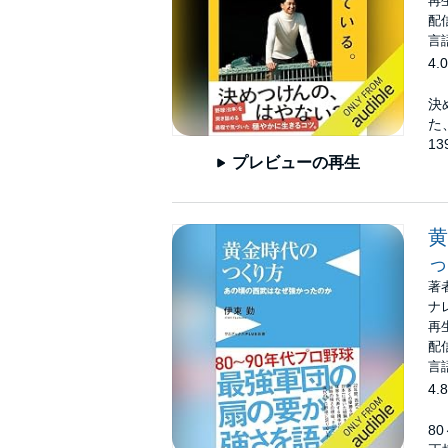
再生
配信
言
4.0
決
た
1
プレビューの再生
黄
っ
著
ナ
再生
配信
言
4.8
8