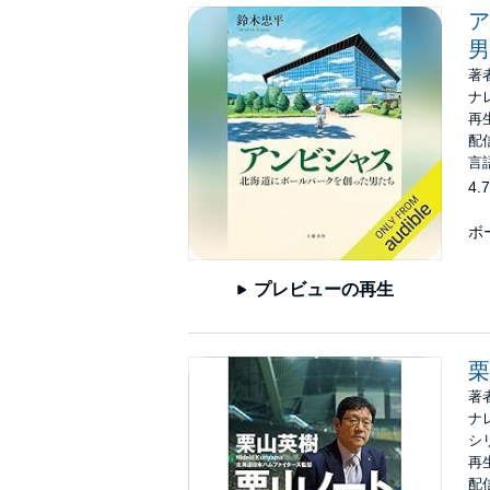
ア
男
著
ナ
再生
配信
言
4.7
ボ
プレビューの再生
栗
著
ナ
シ
再生
配信