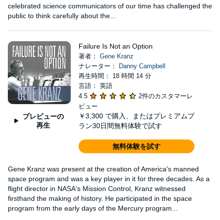
celebrated science communicators of our time has challenged the
public to think carefully about the...
Failure Is Not an Option
著者：
Gene Kranz
ナレーター：
Danny Campbell
再生時間： 18 時間 14 分
言語： 英語
4.5
2件のカスタマーレ
ビュー
￥3,300
で購入、またはプレミアムプ
プレビューの
再生
ラン30日間無料体験で試す
無料体験を試す
Gene Kranz was present at the creation of America's manned
space program and was a key player in it for three decades. As a
flight director in NASA's Mission Control, Kranz witnessed
firsthand the making of history. He participated in the space
program from the early days of the Mercury program...