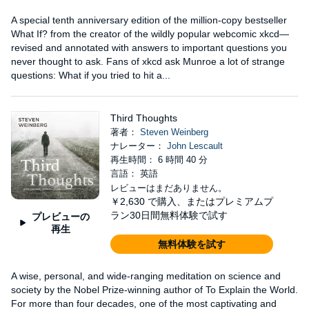
A special tenth anniversary edition of the million-copy bestseller
What If? from the creator of the wildly popular webcomic xkcd—
revised and annotated with answers to important questions you
never thought to ask. Fans of xkcd ask Munroe a lot of strange
questions: What if you tried to hit a...
Third Thoughts
著者：
Steven Weinberg
ナレーター：
John Lescault
再生時間： 6 時間 40 分
言語： 英語
レビューはまだありません。
￥2,630
で購入、またはプレミアムプ
ラン30日間無料体験で試す
プレビューの
再生
無料体験を試す
A wise, personal, and wide-ranging meditation on science and
society by the Nobel Prize-winning author of To Explain the World.
For more than four decades, one of the most captivating and