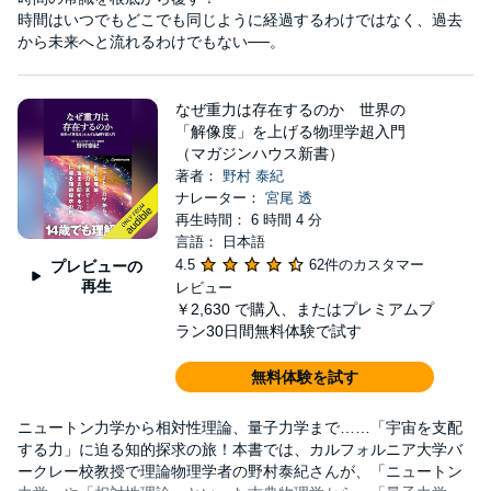
時間はいつでもどこでも同じように経過するわけではなく、過去
から未来へと流れるわけでもない──。
なぜ重力は存在するのか 世界の
「解像度」を上げる物理学超入門
（マガジンハウス新書）
著者：
野村 泰紀
ナレーター：
宮尾 透
再生時間： 6 時間 4 分
言語： 日本語
4.5
62件のカスタマー
プレビューの
再生
レビュー
￥2,630
で購入、またはプレミアムプ
ラン30日間無料体験で試す
無料体験を試す
ニュートン力学から相対性理論、量子力学まで……「宇宙を支配
する力」に迫る知的探求の旅！本書では、カルフォルニア大学バ
ークレー校教授で理論物理学者の野村泰紀さんが、「ニュートン