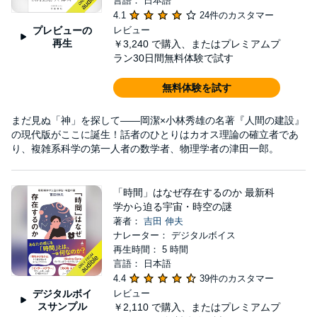
言語： 日本語
4.1
24件のカスタマー
プレビューの
レビュー
再生
￥3,240
で購入、またはプレミアムプ
ラン30日間無料体験で試す
無料体験を試す
まだ見ぬ「神」を探して――岡潔×小林秀雄の名著『人間の建設』
の現代版がここに誕生！話者のひとりはカオス理論の確立者であ
り、複雑系科学の第一人者の数学者、物理学者の津田一郎。
「時間」はなぜ存在するのか 最新科
学から迫る宇宙・時空の謎
著者：
吉田 伸夫
ナレーター： デジタルボイス
再生時間： 5 時間
言語： 日本語
4.4
39件のカスタマー
デジタルボイ
レビュー
スサンプル
￥2,110
で購入、またはプレミアムプ