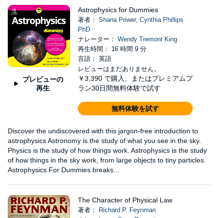
Astrophysics for Dummies
著者：
Shana Priwer
,
Cynthia Phillips
PhD
ナレーター：
Wendy Tremont King
再生時間： 16 時間 9 分
言語： 英語
レビューはまだありません。
￥3,390
で購入、またはプレミアムプ
プレビューの
再生
ラン30日間無料体験で試す
無料体験を試す
Discover the undiscovered with this jargon-free introduction to
astrophysics Astronomy is the study of what you see in the sky.
Physics is the study of how things work. Astrophysics is the study
of how things in the sky work, from large objects to tiny particles.
Astrophysics For Dummies breaks...
The Character of Physical Law
著者：
Richard P. Feynman