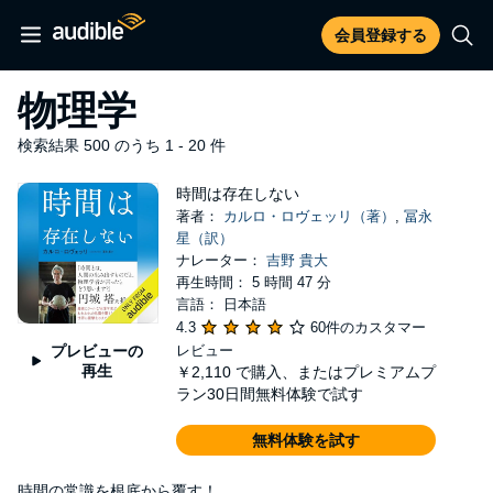
会員登録する
物理学
検索結果 500 のうち 1 - 20 件
時間は存在しない
著者：
カルロ・ロヴェッリ（著）
,
冨永
星（訳）
ナレーター：
吉野 貴大
再生時間： 5 時間 47 分
言語： 日本語
4.3
60件のカスタマー
プレビューの
レビュー
再生
￥2,110
で購入、またはプレミアムプ
ラン30日間無料体験で試す
無料体験を試す
時間の常識を根底から覆す！