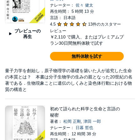
ナレーター：
佐々 健太
再生時間： 5 時間 13 分
言語： 日本語
4.5
13件のカスタマー
プレビューの
レビュー
再生
￥2,110
で購入、またはプレミアムプ
ラン30日間無料体験で試す
無料体験を試す
量子力学を創始し，原子物理学の基礎を築いた人が追究した生命
の本質とは？ 本書は分子生物学の生みの親となった20世紀の名
著である．生物現象ことに遺伝のしくみと染色体行動における物
質の構造と
初めて語られた科学と生命と言語の
秘密
著者：
松岡 正剛
,
津田 一郎
ナレーター：
日暮 哲也
再生時間： 12 時間 38 分