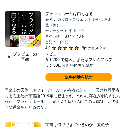
ブラックホールは白くなる
著者：
カルロ・ロヴェッリ（著）
,
冨永
星（訳）
ナレーター：
平川 正三
再生時間： 3 時間 40 分
言語： 日本語
4.6
18件のカスタマー
プレビューの
レビュー
再生
￥1,700
で購入、またはプレミアムプ
ラン30日間無料体験で試す
無料体験を試す
理論上の天体「ホワイトホール」の存在に迫る！ 天才物理学者
による圧巻の宇宙論2019年に観測され、ついに存在が明らかにな
った「ブラックホール」。光さえも吸い込むこの天体は、どのよ
うな運命をたどるのか。
宇宙は何でできているのか 素粒子