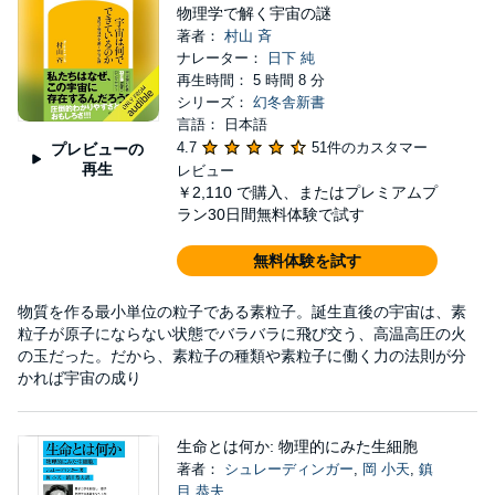
物理学で解く宇宙の謎
著者：
村山 斉
ナレーター：
日下 純
再生時間： 5 時間 8 分
シリーズ：
幻冬舎新書
言語： 日本語
4.7
51件のカスタマー
プレビューの
再生
レビュー
￥2,110
で購入、またはプレミアムプ
ラン30日間無料体験で試す
無料体験を試す
物質を作る最小単位の粒子である素粒子。誕生直後の宇宙は、素
粒子が原子にならない状態でバラバラに飛び交う、高温高圧の火
の玉だった。だから、素粒子の種類や素粒子に働く力の法則が分
かれば宇宙の成り
生命とは何か: 物理的にみた生細胞
著者：
シュレーディンガー
,
岡 小天
,
鎮
目 恭夫