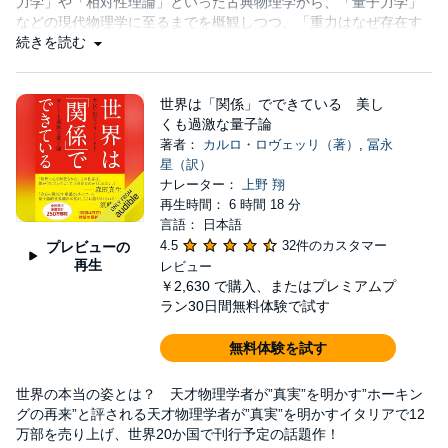
力学」や「相対性理論」といった古典物理学から、「量子力学」
などの現代物理学に至るまでを概観しつつ、「重力はなぜ存在す
るのか？」
続きを読む
世界は「関係」でできている 美し
くも過激な量子論
著者：
カルロ・ロヴェッリ（著）
,
冨永
星（訳）
ナレーター：
上野 翔
再生時間： 6 時間 18 分
言語： 日本語
4.5
32件のカスタマー
プレビューの
再生
レビュー
￥2,630
で購入、またはプレミアムプ
ラン30日間無料体験で試す
無料体験を試す
世界の本当の姿とは？ 天才物理学者が”真実”を明かす”ホーキン
グの再来”と評される天才物理学者が”真実”を明かすイタリアで12
万部を売り上げ、世界20か国で刊行予定の話題作！