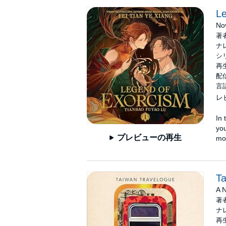
Le
No
著
ナ
シ
再生
配信
言
レ
In 
you
プレビューの再生
mor
Ta
A 
著
ナ
再生