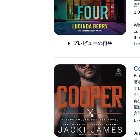
言
2.0
Whe
cul
th
プレビューの再生
Luc
C
Blu
著
ナ
シ
再生
配信
言
レ
Jus
of 