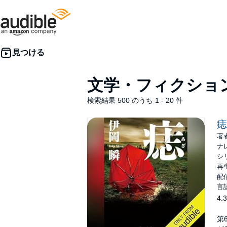
文学・フィクショ
検索結果 500 のうち 1 - 20 件
痣
著
ナ
シ
再生
配信
言
4.3
第