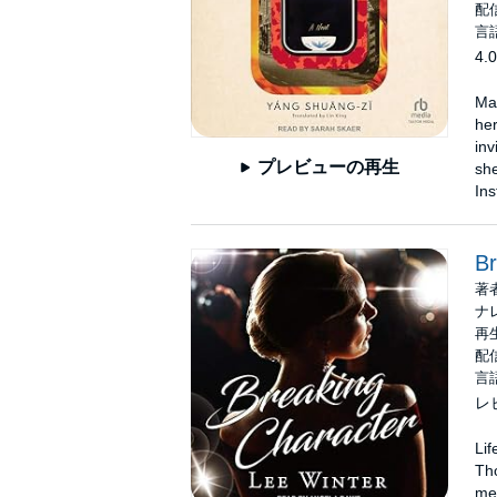
配信
言
4.0
Ma
her
inv
プレビューの再生
she
Ins
Br
著
ナ
再生
配信
言
レ
Lif
Tho
med