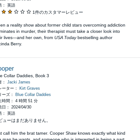
語： 英語
1件のカスタマーレビュー
n a reality show about former child stars overcoming addiction
minates in murder, their therapist must take a closer look into
eir lives—and her own, from
USA Today
bestselling author
inda Berry.
ooper
e Collar Daddies, Book 3
者：
Jacki James
レーター：
Kirt Graves
リーズ：
Blue Collar Daddies
時間： 4 時間 51 分
日： 2024/04/30
語： 英語
ビューはまだありません。
t call him the brat tamer. Cooper Shaw knows exactly what kind
a man he wants, and someone who is interested in being a part