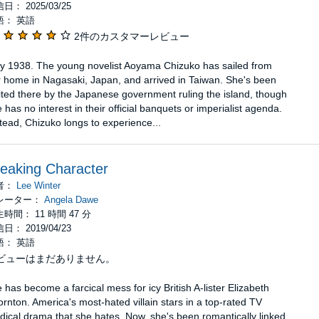
日： 2025/03/25
語： 英語
2件のカスタマーレビュー
y 1938. The young novelist Aoyama Chizuko has sailed from
 home in Nagasaki, Japan, and arrived in Taiwan. She's been
ited there by the Japanese government ruling the island, though
 has no interest in their official banquets or imperialist agenda.
tead, Chizuko longs to experience...
eaking Character
者：
Lee Winter
レーター：
Angela Dawe
時間： 11 時間 47 分
日： 2019/04/23
語： 英語
ビューはまだありません。
e has become a farcical mess for icy British A-lister Elizabeth
rnton. America's most-hated villain stars in a top-rated TV
ical drama that she hates. Now, she's been romantically linked