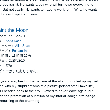
e boy isn't it. He wants a boy who will turn over everything to
. But not easily. He wants to have to work for it. What he wants
a boy with spirit and sass...
int the Moon
lsam Inn, Book 1
者：
Katia Rose
レーター：
Allie Shae
リーズ：
Balsam Inn
時間： 11 時間 26 分
日： 2026/02/10
語： 英語
ビューはまだありません。
 years ago, her brother left me at the altar. I bundled up my veil
ng with my stupid dreams of a picture-perfect small town life,
 I headed back to the city. I vowed to never leave again, but
n the promotion of a lifetime at my interior design firm hangs
returning to the charming...