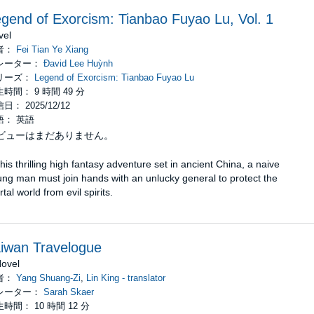
gend of Exorcism: Tianbao Fuyao Lu, Vol. 1
vel
者：
Fei Tian Ye Xiang
レーター：
Đavid Lee Huỳnh
リーズ：
Legend of Exorcism: Tianbao Fuyao Lu
時間： 9 時間 49 分
日： 2025/12/12
語： 英語
ビューはまだありません。
this thrilling high fantasy adventure set in ancient China, a naive
ng man must join hands with an unlucky general to protect the
tal world from evil spirits.
iwan Travelogue
Novel
者：
Yang Shuang-Zi
,
Lin King - translator
レーター：
Sarah Skaer
時間： 10 時間 12 分