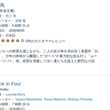
鳥
幻冬舎文庫)
者：
村上 龍
レーター：
岩崎 愛
時間： 5 時間 21 分
日： 2026/06/05
語： 日本語
5件のカスタマーレビュー
たちへの絶望を感じながら、二人の女が体を求め合う表題作「白
」。少年の肉体から離脱した"ボーイ"が暴力的な街を行く「ムー
・リバー」他。絶望を突破してゆく者たちを捉えた鮮烈な小説
。
e in Four
hriller
者：
Lucinda Berry
レーター：
Saskia Maarleveld
,
Tessa Albertson
,
Brittany Pressley
時間： 7 時間 24 分
日： 2025/05/13