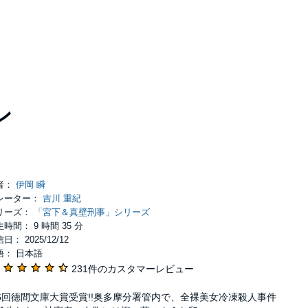
ン
者：
伊岡 瞬
レーター：
吉川 重紀
リーズ：
「宮下＆真壁刑事」シリーズ
時間： 9 時間 35 分
日： 2025/12/12
語： 日本語
231件のカスタマーレビュー
6回徳間文庫大賞受賞!!奥多摩分署管内で、全裸美女冷凍殺人事件