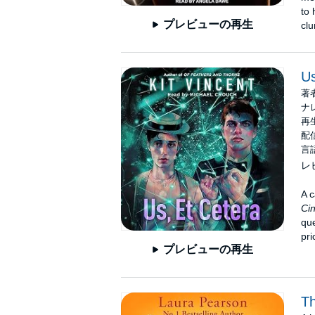
to 
プレビューの再生
clu
Us
著
ナ
再生
配信
言
レ
A c
Cin
que
pri
プレビューの再生
T