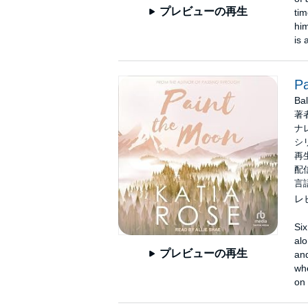
プレビューの再生
tim
him
is 
Pa
Ba
著
ナ
シ
再生
配信
言
レ
Six
alo
プレビューの再生
and
whe
on 