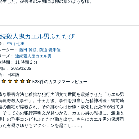
発生した。被害者の左胸には柳の葉のような印。
続殺人鬼カエル男ふたたび
者：
中山 七里
レーター：
藤田 幹彦
,
前迫 愛朱佳
リーズ：
連続殺人鬼カエル男
時間： 11 時間 2 分
日： 2025/12/05
語： 日本語
528件のカスタマーレビュー
惨な殺害方法と稚拙な犯行声明文で世間を震撼させた「カエル男
続猟奇殺人事件」。十ヵ月後、事件を担当した精神科医・御前崎
授の自宅が爆破され、その跡からは粉砕・炭化した死体が出てき
。そしてあの犯行声明文が見つかる。カエル男の報復に、渡瀬＆
手川の刑事コンビもふたたび動き出す。さらにカエル男の保護司
った有働さゆりもアクションを起こし……。