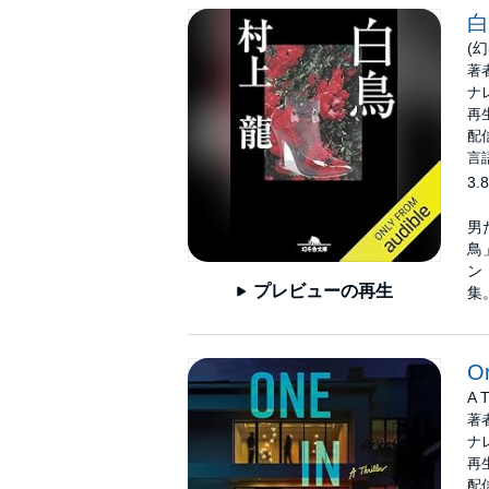
白
(
著
ナ
再生
配信
言
3.8
男
鳥
ン
プレビューの再生
集
On
A T
著
ナ
再生
配信