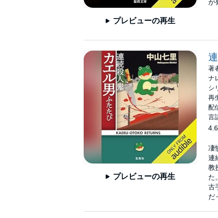
が
プレビューの再生
連
著
ナ
シ
再生
配信
言
4.6
凄
連
教
プレビューの再生
た
古
だ