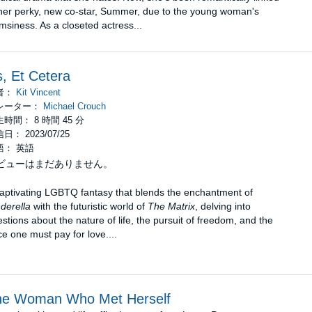
her perky, new co-star, Summer, due to the young woman's
msiness. As a closeted actress...
, Et Cetera
者：
Kit Vincent
レーター：
Michael Crouch
時間： 8 時間 45 分
日： 2023/07/25
語： 英語
ビューはまだありません。
aptivating LGBTQ fantasy that blends the enchantment of
derella
with the futuristic world of
The Matrix
, delving into
stions about the nature of life, the pursuit of freedom, and the
ce one must pay for love....
he Woman Who Met Herself