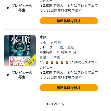
レビュー
￥2,830
で購入、またはプレミアムプ
プレビューの
再生
ラン30日間無料体験で試す
無料体験を試す
水脈
著者：
伊岡 瞬
ナレーター：
吉川 重紀
再生時間： 10 時間 40 分
言語： 日本語
4.5
142件のカスタマー
レビュー
￥2,830
で購入、またはプレミアムプ
プレビューの
再生
ラン30日間無料体験で試す
無料体験を試す
1 / 1 ページ