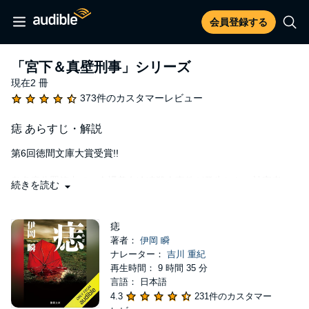
会員登録する
「宮下＆真壁刑事」シリーズ
現在2 冊
373件のカスタマーレビュー
痣 あらすじ・解説
第6回徳間文庫大賞受賞!!
奥多摩分署管内で、全裸美女冷凍殺人事件が発生した。被害者の
続きを読む
左胸には柳の葉のような印。二週間後に刑事を辞職する真壁修は
激しく動揺する。その印は亡き妻にあった痣と酷似していたのだ!
何かの予兆? 真壁を引き止めるかのように、次々と起きる残虐な
痣
事件。妻を殺した犯人は死んだはずなのに、なぜ? 俺を挑発する
著者：
伊岡 瞬
のか――。過去と現在が交差し、戦慄の真相が明らかになる!
ナレーター：
吉川 重紀
再生時間： 9 時間 35 分
©2018 Shun Ioka Published in Japan by Tokuma Shoten (P)2025
言語： 日本語
MEDIA DO Co.,Ltd.
4.3
231件のカスタマー