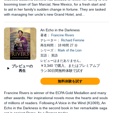
booming town of San Marcial, New Mexico, for a fresh start and
to aid in her family’s sudden change in fortune. They are tasked
with managing her uncle’s new Grand Hotel, and...
An Echo in the Darkness
著者：
Francine Rivers
ナレーター：
Richard Ferrone
再生時間： 18 時間 27 分
シリーズ：
Mark of the Lion
言語： 英語
レビューはまだありません。
￥3,340
で購入、またはプレミアムプ
プレビューの
再生
ラン30日間無料体験で試す
無料体験を試す
Francine Rivers is winner of the ECPA Gold Medallion and many
other awards. Her inspirational novels move the hearts and souls
of millions of readers. Following A Voice in the Wind (K1069), An
Echo in the Darkness is the second book in her remarkable saga