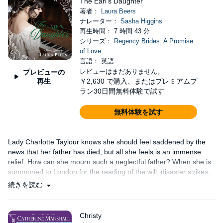
The Earl's Daughter
著者：
Laura Beers
ナレーター：
Sasha Higgins
再生時間： 7 時間 43 分
シリーズ：
Regency Brides: A Promise
of Love
言語： 英語
レビューはまだありません。
プレビューの
再生
￥2,630
で購入、またはプレミアムプ
ラン30日間無料体験で試す
無料体験を試す
Lady Charlotte Taylour knows she should feel saddened by the
news that her father has died, but all she feels is an immense
relief. How can she mourn such a neglectful father? When she is
summoned to London for the reading of the will, disaster strikes,
and she finds an unlikely ally.
続きを読む
Christy