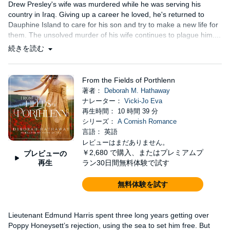
Drew Presley's wife was murdered while he was serving his
country in Iraq. Giving up a career he loved, he's returned to
Dauphine Island to care for his son and try to make a new life for
them. The unsolved murder of his wife continues to plague him....
続きを読む
From the Fields of Porthlenn
著者：
Deborah M. Hathaway
ナレーター：
Vicki-Jo Eva
再生時間： 10 時間 39 分
シリーズ：
A Cornish Romance
言語： 英語
レビューはまだありません。
￥2,680
で購入、またはプレミアムプ
プレビューの
再生
ラン30日間無料体験で試す
無料体験を試す
Lieutenant Edmund Harris spent three long years getting over
Poppy Honeysett’s rejection, using the sea to set him free. But