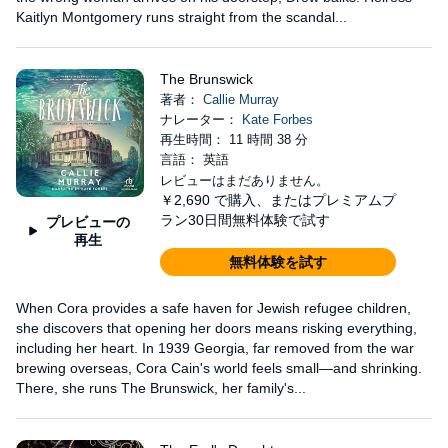
Kaitlyn Montgomery runs straight from the scandal...
The Brunswick
著者：
Callie Murray
ナレーター：
Kate Forbes
再生時間： 11 時間 38 分
言語： 英語
レビューはまだありません。
￥2,690
で購入、またはプレミアムプ
ラン30日間無料体験で試す
プレビューの
再生
無料体験を試す
When Cora provides a safe haven for Jewish refugee children,
she discovers that opening her doors means risking everything,
including her heart. In 1939 Georgia, far removed from the war
brewing overseas, Cora Cain's world feels small—and shrinking.
There, she runs The Brunswick, her family's...