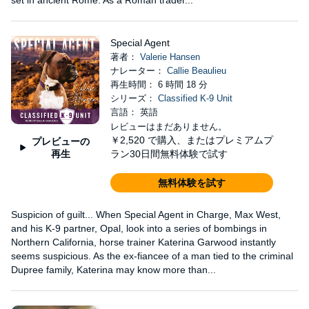
set in ancient Rome. As a Roman trader...
Special Agent
著者：
Valerie Hansen
ナレーター：
Callie Beaulieu
再生時間： 6 時間 18 分
シリーズ：
Classified K-9 Unit
言語： 英語
レビューはまだありません。
￥2,520
で購入、またはプレミアムプ
プレビューの
再生
ラン30日間無料体験で試す
無料体験を試す
Suspicion of guilt... When Special Agent in Charge, Max West,
and his K-9 partner, Opal, look into a series of bombings in
Northern California, horse trainer Katerina Garwood instantly
seems suspicious. As the ex-fiancee of a man tied to the criminal
Dupree family, Katerina may know more than...