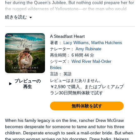
her during the Queen’s Jubilee. But nothing could prepare her for
the rugged wilderness of Yellowstone—or the man who would
change her life forever.
続きを読む
A Steadfast Heart
著者：
Lacy Williams
,
Martha Hutchens
ナレーター：
Amy Rubinate
再生時間： 6 時間 44 分
シリーズ：
Wind River Mail-Order
Brides
言語： 英語
レビューはまだありません。
プレビューの
再生
￥2,590
で購入、またはプレミアムプ
ラン30日間無料体験で試す
無料体験を試す
When his family legacy is on the line, rancher Drew McGraw
becomes desperate for someone to tame and tutor his three
children. Desperate enough to seek a mail-order bride. But when
the wrong woman arrives on his doorstep, Drew balks. Heiress