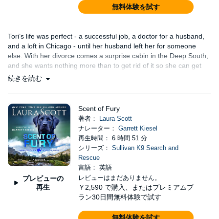
無料体験を試す
Tori’s life was perfect - a successful job, a doctor for a husband,
and a loft in Chicago - until her husband left her for someone
else. With her divorce comes a surprise cabin in the Deep South,
and she wants nothing more than to get rid of it so she can get
her life back in order....
続きを読む
Scent of Fury
著者：
Laura Scott
ナレーター：
Garrett Kiesel
再生時間： 6 時間 51 分
シリーズ：
Sullivan K9 Search and
Rescue
言語： 英語
レビューはまだありません。
プレビューの
再生
￥2,590
で購入、またはプレミアムプ
ラン30日間無料体験で試す
無料体験を試す