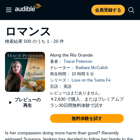
会員登録する
ロマンス
検索結果 500 のうち 1 - 20 件
Along the Rio Grande
著者：
Tracie Peterson
ナレーター：
Barbara McCulloh
再生時間： 10 時間 6 分
シリーズ：
Love on the Santa Fe
言語： 英語
レビューはまだありません。
￥2,630
で購入、またはプレミアムプ
プレビューの
再生
ラン30日間無料体験で試す
無料体験を試す
Is her compassion doing more harm than good? Recently
widowed Susanna Jenkins has decided to follow her family to the