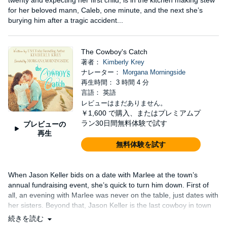
twenty and expecting her first child, is in the kitchen making stew
for her beloved mann, Caleb, one minute, and the next she’s
burying him after a tragic accident...
The Cowboy's Catch
著者：
Kimberly Krey
ナレーター：
Morgana Morningside
再生時間： 3 時間 4 分
言語： 英語
レビューはまだありません。
￥1,600
で購入、またはプレミアムプ
ラン30日間無料体験で試す
プレビューの
再生
無料体験を試す
When Jason Keller bids on a date with Marlee at the town’s
annual fundraising event, she’s quick to turn him down. First of
all, an evening with Marlee was never on the table, just dates with
her sisters. Beyond that, Jason Keller is the last cowboy in town
she’d go on a date with....
続きを読む