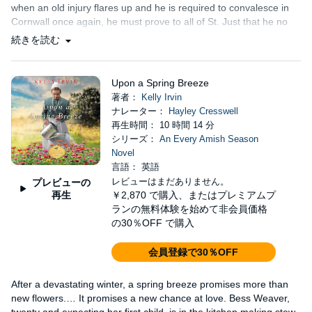
when an old injury flares up and he is required to convalesce in
Cornwall once again, he must prove to all of St. Just that he no
longer has feelings for the woman.
続きを読む
Upon a Spring Breeze
著者：
Kelly Irvin
ナレーター：
Hayley Cresswell
再生時間： 10 時間 14 分
シリーズ：
An Every Amish Season
Novel
言語： 英語
レビューはまだありません。
プレビューの
再生
￥2,870
で購入、またはプレミアムプ
ランの無料体験を始めて非会員価格
の30％OFF で購入
会員登録で30％OFF
After a devastating winter, a spring breeze promises more than
new flowers.… It promises a new chance at love. Bess Weaver,