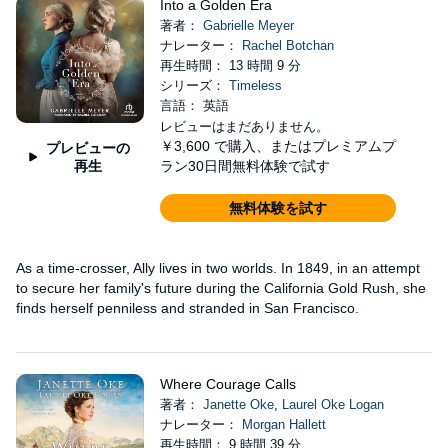
Into a Golden Era
著者：
Gabrielle Meyer
ナレーター：
Rachel Botchan
再生時間： 13 時間 9 分
シリーズ：
Timeless
言語： 英語
レビューはまだありません。
￥3,600
で購入、またはプレミアムプ
プレビューの
再生
ラン30日間無料体験で試す
無料体験を試す
As a time-crosser, Ally lives in two worlds. In 1849, in an attempt
to secure her family's future during the California Gold Rush, she
finds herself penniless and stranded in San Francisco.
Where Courage Calls
著者：
Janette Oke
,
Laurel Oke Logan
ナレーター：
Morgan Hallett
再生時間： 9 時間 39 分