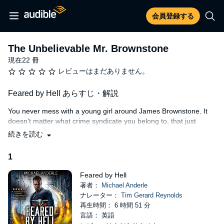
会員登録する
The Unbelievable Mr. Brownstone
現在22 冊
レビューはまだありません。
Feared by Hell あらすじ・解説
You never mess with a young girl around James Brownstone. It
doesn't matter what crime syndicate you belong to, that just
doesn't sit well with him.
続きを読む
The world has changed since the news of Oriceran came out 20
1
years before. Now, countries all over the world have agreed to
using a bounty system for dangerous criminals using advanced
Feared by Hell
magic or advanced technology. Magical criminals, thugs, and
著者：
Michael Anderle
bounty hunters in the future, people too powerful for the cops to
ナレーター：
Tim Gerard Reynolds
deal with, will revert to what worked in the past.
再生時間： 6 時間 51 分
If you find out you are hunted by Brownstone, we suggest you
言語： 英語