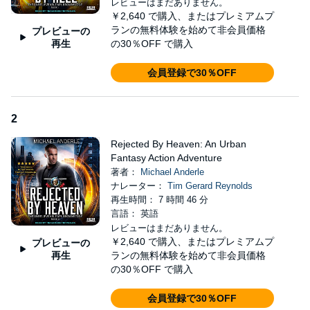
turn yourself in. It will save you a monumental ass-kicking.
レビューはまだありません。
￥2,640
で購入、またはプレミアムプ
Brownstone likes his life simple, but life is about to throw him a
ランの無料体験を始めて非会員価格
プレビューの
wicked curveball.
再生
の30％OFF で購入
Download and kick back for a fun, action-packed adventure that
会員登録で30％OFF
will have you yelling for the good guys and laughing at just how
much Brownstone can infuriate Shay. And, how thoroughly Shay
mystifies Brownstone.
2
Note: This book contains cursing - perhaps humorous cursing,
but cursing nevertheless. If this offends you, I don't suggest
Rejected By Heaven: An Urban
listening to this book.
Fantasy Action Adventure
著者：
Michael Anderle
©2018 Michael Anderle (P)2018 LMBPN
ナレーター：
Tim Gerard Reynolds
再生時間： 7 時間 46 分
言語： 英語
レビューはまだありません。
￥2,640
で購入、またはプレミアムプ
プレビューの
再生
ランの無料体験を始めて非会員価格
の30％OFF で購入
会員登録で30％OFF