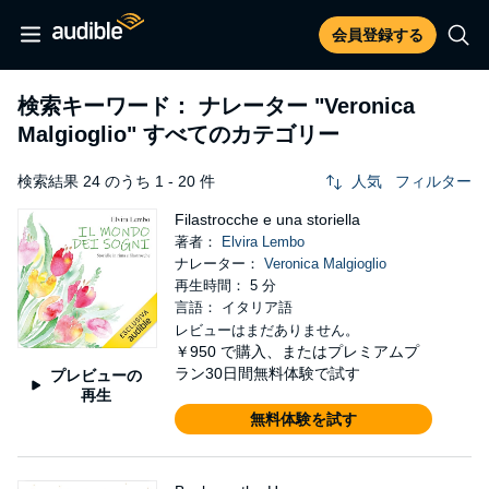
会員登録する
検索キーワード： ナレーター
"Veronica
Malgioglio"
すべてのカテゴリー
検索結果 24 のうち 1 - 20 件
人気
フィルター
Filastrocche e una storiella
著者：
Elvira Lembo
ナレーター：
Veronica Malgioglio
再生時間： 5 分
言語： イタリア語
レビューはまだありません。
￥950
で購入、またはプレミアムプ
ラン30日間無料体験で試す
プレビューの
再生
無料体験を試す