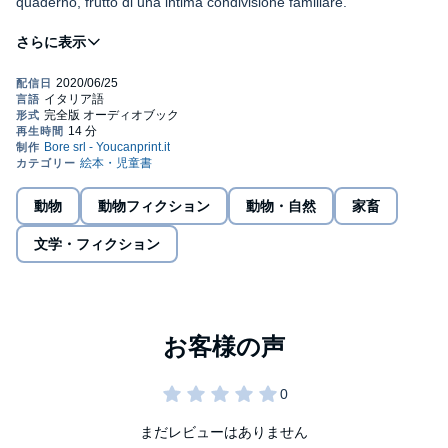
quaderno, frutto di una intima condivisione familiare.
La storia vuole evidenziare come nella vita le cose che appaiono
più semplici, più banali sono fondamentalmente i valori cardini
della vita stessa: una normale quotidianità e la serenità.
Troppo spesso si rincorrono ideali malsani e si immagina un
esuberante futuro fatto di cose futili perdendo di vista i riferimenti
e i veri valori della vita.
©2020 Carmine Sarcinella (P)2020 Carmine Sarcinella
動物
動物フィクション
動物・自然
家畜
文学・フィクション
まだレビューはありません