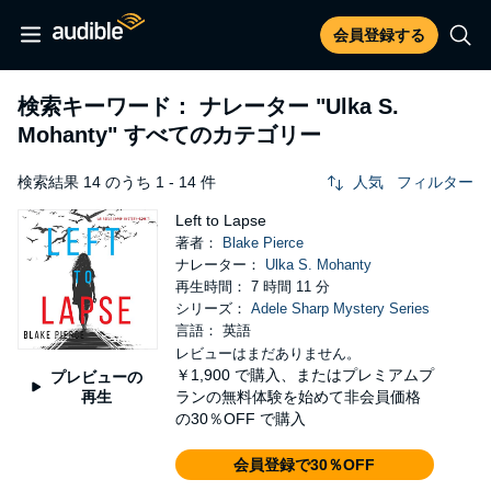
会員登録する
検索キーワード： ナレーター
"Ulka S.
Mohanty"
すべてのカテゴリー
検索結果 14 のうち 1 - 14 件
人気
フィルター
Left to Lapse
著者：
Blake Pierce
ナレーター：
Ulka S. Mohanty
再生時間： 7 時間 11 分
シリーズ：
Adele Sharp Mystery Series
言語： 英語
レビューはまだありません。
￥1,900
で購入、またはプレミアムプ
プレビューの
再生
ランの無料体験を始めて非会員価格
の30％OFF で購入
会員登録で30％OFF