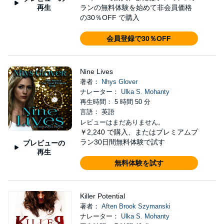
再生
ランの無料体験を始めて非会員価格
の30％OFF で購入
会員登録で30％OFF
Nine Lives
著者：
Nhys Glover
ナレーター：
Ulka S. Mohanty
再生時間： 5 時間 50 分
言語： 英語
レビューはまだありません。
￥2,240
で購入、またはプレミアムプ
ラン30日間無料体験で試す
プレビューの
再生
無料体験を試す
Killer Potential
著者：
Aften Brook Szymanski
ナレーター：
Ulka S. Mohanty