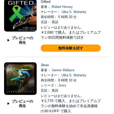
Gifted
著者：
Robert Horsey
ナレーター：
Ulka S. Mohanty
再生時間： 5 時間 20 分
言語： 英語
レビューはまだありません。
￥2,080
で購入、またはプレミアムプ
ラン30日間無料体験で試す
プレビューの
再生
無料体験を試す
Jinxx
著者：
James Wallace
ナレーター：
Ulka S. Mohanty
再生時間： 8 時間 10 分
シリーズ：
Jinxx
言語： 英語
レビューはまだありません。
￥2,770
で購入、またはプレミアムプ
プレビューの
再生
ランの無料体験を始めて非会員価格
の30％OFF で購入