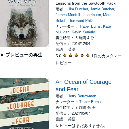
Lessons from the Sawtooth Pack
著者：
Jim Dutcher
,
Jamie Dutcher
,
James Manfull - contributor
,
Marc
Bekoff - foreword PhD
ナレーター：
Traber Burns
,
Kate
Mulligan
,
Kevin Kenerly
再生時間： 5 時間 4 分
配信日： 2018/12/04
言語： 英語
プレビューの再生
5.0
1件のカスタマー
レビュー
An Ocean of Courage
and Fear
著者：
Jerry Borrowman
ナレーター：
Traber Burns
再生時間： 7 時間 46 分
配信日： 2024/05/07
言語： 英語
レビューはまだありません。