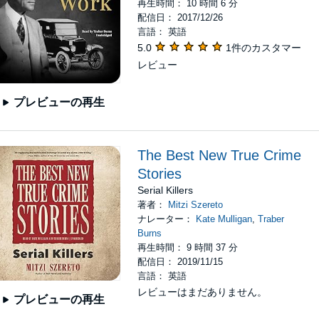
再生時間： 10 時間 6 分
配信日： 2017/12/26
言語： 英語
5.0
1件のカスタマー
レビュー
プレビューの再生
The Best New True Crime
Stories
Serial Killers
著者：
Mitzi Szereto
ナレーター：
Kate Mulligan
,
Traber
Burns
再生時間： 9 時間 37 分
配信日： 2019/11/15
言語： 英語
レビューはまだありません。
プレビューの再生