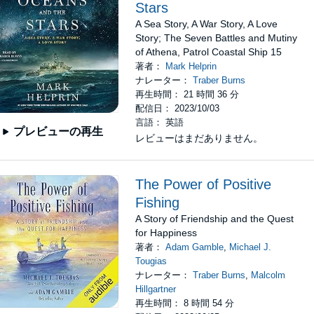
Stars
A Sea Story, A War Story, A Love
Story; The Seven Battles and Mutiny
of Athena, Patrol Coastal Ship 15
著者：
Mark Helprin
ナレーター：
Traber Burns
再生時間： 21 時間 36 分
配信日： 2023/10/03
言語： 英語
プレビューの再生
レビューはまだありません。
The Power of Positive
Fishing
A Story of Friendship and the Quest
for Happiness
著者：
Adam Gamble
,
Michael J.
Tougias
ナレーター：
Traber Burns
,
Malcolm
Hillgartner
再生時間： 8 時間 54 分