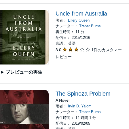
Uncle from Australia
著者：
Ellery Queen
ナレーター：
Traber Burns
再生時間： 11 分
配信日： 2015/12/16
言語： 英語
3.0
1件のカスタマー
レビュー
プレビューの再生
The Spinoza Problem
A Novel
著者：
Irvin D. Yalom
ナレーター：
Traber Burns
再生時間： 14 時間 1 分
配信日： 2019/02/05