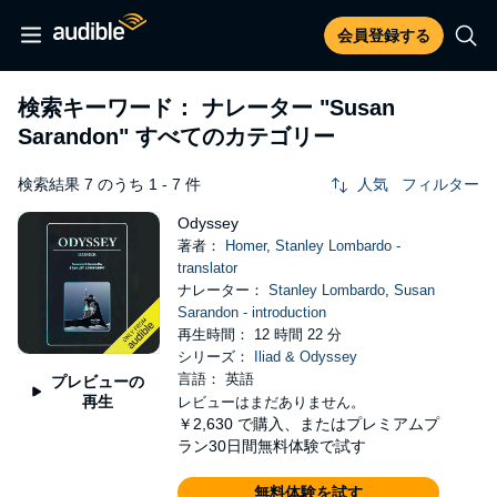
会員登録する
検索キーワード： ナレーター
"Susan
Sarandon"
すべてのカテゴリー
検索結果 7 のうち 1 - 7 件
人気
フィルター
Odyssey
著者：
Homer
,
Stanley Lombardo -
translator
ナレーター：
Stanley Lombardo
,
Susan
Sarandon - introduction
再生時間： 12 時間 22 分
シリーズ：
Iliad & Odyssey
言語： 英語
プレビューの
再生
レビューはまだありません。
￥2,630
で購入、またはプレミアムプ
ラン30日間無料体験で試す
無料体験を試す