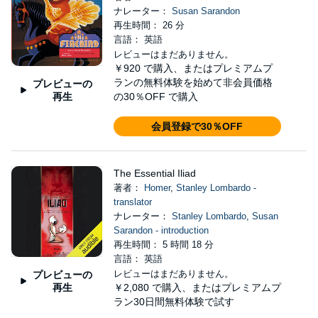
ナレーター：
Susan Sarandon
再生時間： 26 分
言語： 英語
レビューはまだありません。
￥920
で購入、またはプレミアムプ
ランの無料体験を始めて非会員価格
プレビューの
再生
の30％OFF で購入
会員登録で30％OFF
The Essential Iliad
著者：
Homer
,
Stanley Lombardo -
translator
ナレーター：
Stanley Lombardo
,
Susan
Sarandon - introduction
再生時間： 5 時間 18 分
言語： 英語
レビューはまだありません。
プレビューの
再生
￥2,080
で購入、またはプレミアムプ
ラン30日間無料体験で試す