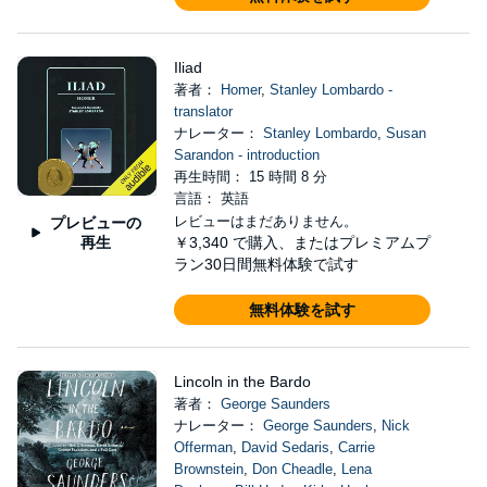
Iliad
著者：
Homer
,
Stanley Lombardo -
translator
ナレーター：
Stanley Lombardo
,
Susan
Sarandon - introduction
再生時間： 15 時間 8 分
言語： 英語
レビューはまだありません。
プレビューの
再生
￥3,340
で購入、またはプレミアムプ
ラン30日間無料体験で試す
無料体験を試す
Lincoln in the Bardo
著者：
George Saunders
ナレーター：
George Saunders
,
Nick
Offerman
,
David Sedaris
,
Carrie
Brownstein
,
Don Cheadle
,
Lena