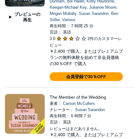
Dunham
,
Bill Hader
,
Kirby Heyborne
,
Keegan-Michael Key
,
Julianne Moore
,
Megan Mullally
,
Susan Sarandon
,
Ben
プレビューの
再生
Stiller
,
Various
再生時間： 7 時間 25 分
言語： 英語
3.0
2件のカスタマーレ
ビュー
￥2,400
で購入、またはプレミアムプ
ランの無料体験を始めて非会員価格
の30％OFF で購入
会員登録で30％OFF
The Member of the Wedding
著者：
Carson McCullers
ナレーター：
Susan Sarandon
再生時間： 6 時間 7 分
言語： 英語
レビューはまだありません。
￥2,400
で購入、またはプレミアムプ