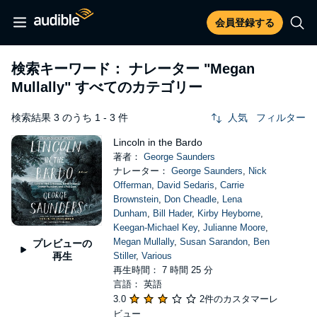
会員登録する
検索キーワード： ナレーター
"Megan
Mullally"
すべてのカテゴリー
検索結果 3 のうち 1 - 3 件
人気
フィルター
Lincoln in the Bardo
著者：
George Saunders
ナレーター：
George Saunders
,
Nick
Offerman
,
David Sedaris
,
Carrie
Brownstein
,
Don Cheadle
,
Lena
Dunham
,
Bill Hader
,
Kirby Heyborne
,
Keegan-Michael Key
,
Julianne Moore
,
Megan Mullally
,
Susan Sarandon
,
Ben
プレビューの
再生
Stiller
,
Various
再生時間： 7 時間 25 分
言語： 英語
3.0
2件のカスタマーレ
ビュー