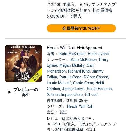
￥2,400
で購入、またはプレミアムプ
ランの無料体験を始めて非会員価格
の30％OFF で購入
会員登録で30％OFF
Heads Will Roll: Heir Apparent
著者：
Kate McKinnon
,
Emily Lynne
ナレーター：
Kate McKinnon
,
Emily
Lynne
,
Megan Mullally
,
Sam
Richardson
,
Richard Kind
,
Jimmy
Fallon
,
Patti LuPone
,
D’Arcy Carden
,
Laurie Metcalf
,
Carrie Coon
,
Heidi
Gardner
,
Jenifer Lewis
,
Susie Essman
,
プレビューの
再生
Sabrina Impacciatore
,
full cast
再生時間： 3 時間 25 分
シリーズ：
Heads Will Roll
言語： 英語
レビューはまだありません。
￥1,410
で購入、またはプレミアムプ
ラン30日間無料体験で試す