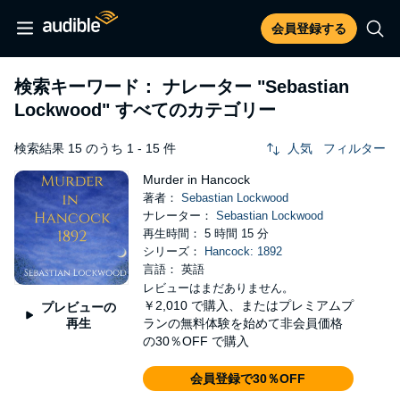
会員登録する
検索キーワード： ナレーター
"Sebastian
Lockwood"
すべてのカテゴリー
検索結果 15 のうち 1 - 15 件
人気
フィルター
Murder in Hancock
著者：
Sebastian Lockwood
ナレーター：
Sebastian Lockwood
再生時間： 5 時間 15 分
シリーズ：
Hancock: 1892
言語： 英語
レビューはまだありません。
￥2,010
で購入、またはプレミアムプ
プレビューの
再生
ランの無料体験を始めて非会員価格
の30％OFF で購入
会員登録で30％OFF