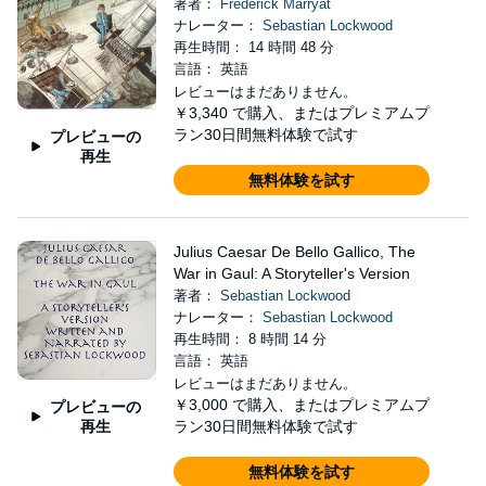
著者：
Frederick Marryat
ナレーター：
Sebastian Lockwood
再生時間： 14 時間 48 分
言語： 英語
レビューはまだありません。
￥3,340
で購入、またはプレミアムプ
ラン30日間無料体験で試す
プレビューの
再生
無料体験を試す
Julius Caesar De Bello Gallico, The
War in Gaul: A Storyteller's Version
著者：
Sebastian Lockwood
ナレーター：
Sebastian Lockwood
再生時間： 8 時間 14 分
言語： 英語
レビューはまだありません。
￥3,000
で購入、またはプレミアムプ
プレビューの
再生
ラン30日間無料体験で試す
無料体験を試す