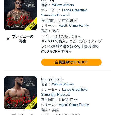
著者：
Willow Winters
ナレーター：
Lance Greenfield
,
Samantha Prescott
再生時間： 7 時間 16 分
シリーズ：
Valetti Crime Family
言語： 英語
レビューはまだありません。
プレビューの
再生
￥2,630
で購入、またはプレミアムプ
ランの無料体験を始めて非会員価格
の30％OFF で購入
会員登録で30％OFF
Rough Touch
著者：
Willow Winters
ナレーター：
Lance Greenfield
,
Samantha Prescott
再生時間： 6 時間 47 分
シリーズ：
Valetti Crime Family
言語： 英語