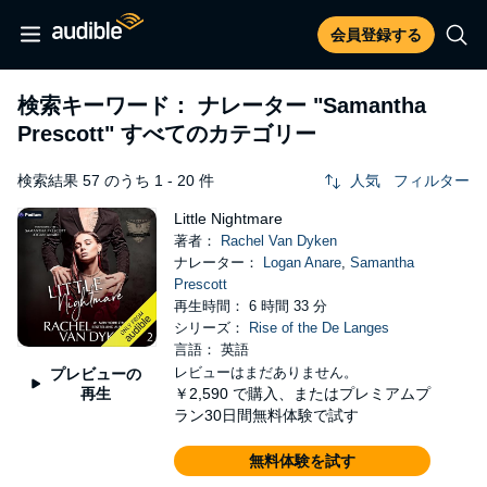
会員登録する
検索キーワード： ナレーター
"Samantha
Prescott"
すべてのカテゴリー
検索結果 57 のうち 1 - 20 件
人気
フィルター
Little Nightmare
著者：
Rachel Van Dyken
ナレーター：
Logan Anare
,
Samantha
Prescott
再生時間： 6 時間 33 分
シリーズ：
Rise of the De Langes
言語： 英語
レビューはまだありません。
プレビューの
再生
￥2,590
で購入、またはプレミアムプ
ラン30日間無料体験で試す
無料体験を試す