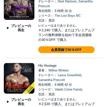
ナレーター：
Noel Harrison
,
Samantha
Prescott
再生時間： 5 時間 16 分
シリーズ：
The Lost Boys MC
言語： 英語
レビューはまだありません。
プレビューの
再生
￥2,240
で購入、またはプレミアムプ
ランの無料体験を始めて非会員価格
の30％OFF で購入
会員登録で30％OFF
His Hostage
著者：
Willow Winters
ナレーター：
Lance Greenfield
,
Samantha Prescott
再生時間： 6 時間 42 分
シリーズ：
Valetti Crime Family
言語： 英語
レビューはまだありません。
プレビューの
再生
￥2,520
で購入、またはプレミアムプ