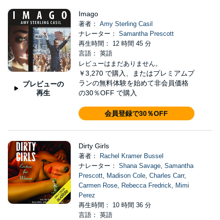
Imago
著者：
Amy Sterling Casil
ナレーター：
Samantha Prescott
再生時間： 12 時間 45 分
言語： 英語
レビューはまだありません。
￥3,270
で購入、またはプレミアムプ
ランの無料体験を始めて非会員価格
プレビューの
再生
の30％OFF で購入
会員登録で30％OFF
Dirty Girls
著者：
Rachel Kramer Bussel
ナレーター：
Shana Savage
,
Samantha
Prescott
,
Madison Cole
,
Charles Carr
,
Carmen Rose
,
Rebecca Fredrick
,
Mimi
Perez
再生時間： 10 時間 36 分
言語： 英語