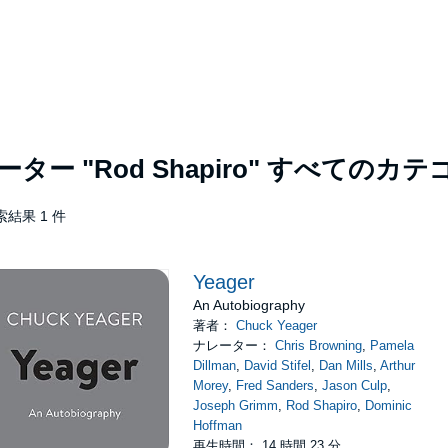
レーター
"Rod Shapiro"
すべてのカテ
索結果 1 件
Yeager
An Autobiography
著者：
Chuck Yeager
ナレーター：
Chris Browning
,
Pamela
Dillman
,
David Stifel
,
Dan Mills
,
Arthur
Morey
,
Fred Sanders
,
Jason Culp
,
Joseph Grimm
,
Rod Shapiro
,
Dominic
Hoffman
再生時間： 14 時間 23 分