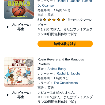
ナレーター：
Rachel L. Jacobs
,
Ramon
De Ocampo
再生時間： 4 時間 54 分
言語： 英語
5.0
1件のカスタマーレ
プレビューの
ビュー
再生
￥1,930
で購入、またはプレミアムプ
ラン30日間無料体験で試す
無料体験を試す
Rosie Revere and the Raucous
Riveters
著者：
Andrea Beaty
ナレーター：
Rachel L. Jacobs
再生時間： 1 時間 9 分
シリーズ：
The Questioneers
言語： 英語
レビューはまだありません。
プレビューの
再生
￥1,330
で購入、またはプレミアムプ
ラン30日間無料体験で試す