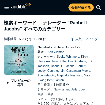
会員登録する
検索キーワード： ナレーター
"Rachel L.
Jacobs"
すべてのカテゴリー
検索結果 97 のうち 1 - 20 件
人気
フィルター
Narwhal and Jelly Books 1-5
著者：
Ben Clanton
ナレーター：
Socks Whitmore
,
Kirby
Heyborne
,
Ron Butler
,
Dion Graham
,
JD
Jackson
,
Rachel L. Jacobs
,
Barrett
Leddy
,
Courtney Lin
,
Cassandra Morris
,
Adenrele Ojo
,
Alejandra Reynoso
,
Sarah
Skaer
,
Ben Clanton
プレビューの
再生
再生時間： 1 時間 5 分
シリーズ：
Narwhal and Jelly Book
言語： 英語
レビューはまだありません。
￥1,920
で購入、またはプレミアムプ