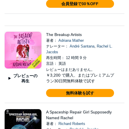
会員登録で30％OFF
The Breakup Artists
著者：
Adriana Mather
ナレーター：
André Santana
,
Rachel L.
Jacobs
再生時間： 12 時間 9 分
言語： 英語
レビューはまだありません。
￥3,200
で購入、またはプレミアムプ
プレビューの
再生
ラン30日間無料体験で試す
無料体験を試す
A Spaceship Repair Girl Supposedly
Named Rachel
著者：
Richard Roberts