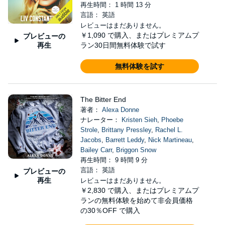
再生時間： 1 時間 13 分
言語： 英語
レビューはまだありません。
￥1,090
で購入、またはプレミアムプ
プレビューの
再生
ラン30日間無料体験で試す
無料体験を試す
The Bitter End
著者：
Alexa Donne
ナレーター：
Kristen Sieh
,
Phoebe
Strole
,
Brittany Pressley
,
Rachel L.
Jacobs
,
Barrett Leddy
,
Nick Martineau
,
Bailey Carr
,
Briggon Snow
再生時間： 9 時間 9 分
言語： 英語
プレビューの
再生
レビューはまだありません。
￥2,830
で購入、またはプレミアムプ
ランの無料体験を始めて非会員価格
の30％OFF で購入