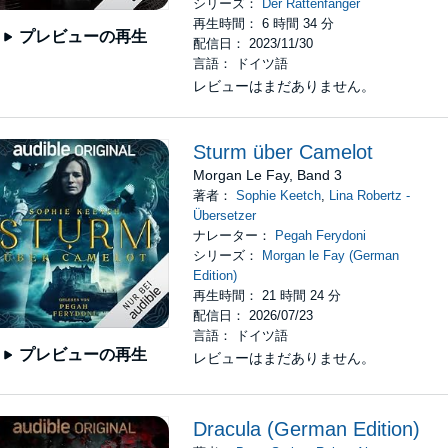
シリーズ：
Der Rattenfänger
再生時間： 6 時間 34 分
プレビューの再生
配信日： 2023/11/30
言語： ドイツ語
レビューはまだありません。
Sturm über Camelot
Morgan Le Fay, Band 3
著者：
Sophie Keetch
,
Lina Robertz -
Übersetzer
ナレーター：
Pegah Ferydoni
シリーズ：
Morgan le Fay (German
Edition)
再生時間： 21 時間 24 分
配信日： 2026/07/23
言語： ドイツ語
プレビューの再生
レビューはまだありません。
Dracula (German Edition)