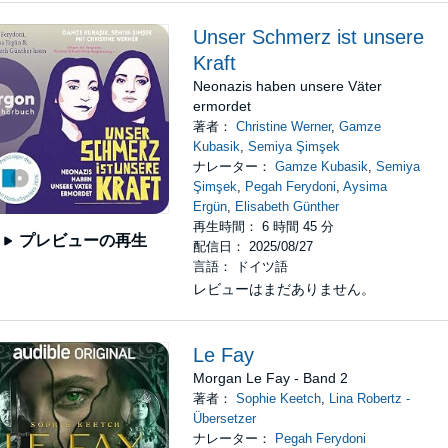
Unser Schmerz ist unsere
Kraft
Neonazis haben unsere Väter
ermordet
著者：
Christine Werner
,
Gamze
Kubasik
,
Semiya Şimşek
ナレーター：
Gamze Kubasik
,
Semiya
Şimşek
,
Pegah Ferydoni
,
Aysima
Ergün
,
Elisabeth Günther
再生時間： 6 時間 45 分
プレビューの再生
配信日： 2025/08/27
言語： ドイツ語
レビューはまだありません。
Le Fay
Morgan Le Fay - Band 2
著者：
Sophie Keetch
,
Lina Robertz -
Übersetzer
ナレーター：
Pegah Ferydoni