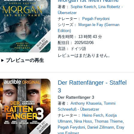
著者：
Sophie Keetch
,
Lina Robertz -
Übersetzer
ナレーター：
Pegah Ferydoni
シリーズ：
Morgan le Fay (German
Edition)
再生時間： 13 時間 43 分
配信日： 2025/02/06
言語： ドイツ語
レビューはまだありません。
プレビューの再生
Der Rattenfänger - Staffel
3
Der Rattenfänger 3
著者：
Anthony Khaseria
,
Tommi
Schneefuß - Übersetzer
ナレーター：
Heino Ferch
,
Kostja
Ullmann
,
Nina Hoss
,
Thomas Thieme
,
Pegah Ferydoni
,
Daniel Zillmann
,
Eray
von Egilmez