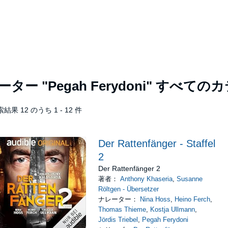
レーター
"Pegah Ferydoni"
すべてのカ
結果 12 のうち 1 - 12 件
Der Rattenfänger - Staffel
2
Der Rattenfänger 2
著者：
Anthony Khaseria
,
Susanne
Röltgen - Übersetzer
ナレーター：
Nina Hoss
,
Heino Ferch
,
Thomas Thieme
,
Kostja Ullmann
,
Jördis Triebel
,
Pegah Ferydoni