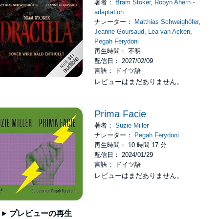
著者：
Bram Stoker
,
Robyn Ahern -
adaptation
ナレーター：
Matthias Schweighöfer
,
Jeanne Goursaud
,
Lea van Acken
,
Pegah Ferydoni
再生時間： 不明
配信日： 2027/02/09
言語： ドイツ語
レビューはまだありません。
Prima Facie
著者：
Suzie Miller
ナレーター：
Pegah Ferydoni
再生時間： 10 時間 17 分
配信日： 2024/01/29
言語： ドイツ語
レビューはまだありません。
プレビューの再生