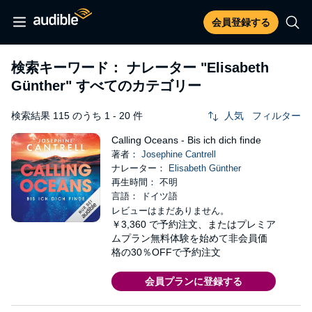
会員登録する
検索キーワード： ナレーター
"Elisabeth
Günther"
すべてのカテゴリー
検索結果 115 のうち 1 - 20 件
人気
フィルター
Calling Oceans - Bis ich dich finde
著者：
Josephine Cantrell
ナレーター：
Elisabeth Günther
再生時間： 不明
言語： ドイツ語
レビューはまだありません。
￥3,360
で予約注文、またはプレミア
ムプラン無料体験を始めて非会員価
格の30％OFFで予約注文
会員プランに登録する