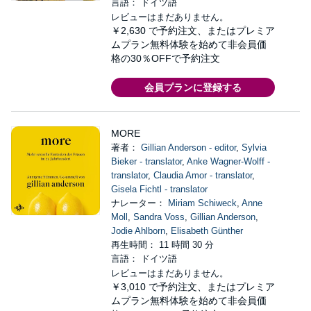
言語： ドイツ語
レビューはまだありません。
￥2,630
で予約注文、またはプレミア
ムプラン無料体験を始めて非会員価
格の30％OFFで予約注文
会員プランに登録する
MORE
著者：
Gillian Anderson - editor
,
Sylvia
Bieker - translator
,
Anke Wagner-Wolff -
translator
,
Claudia Amor - translator
,
Gisela Fichtl - translator
ナレーター：
Miriam Schiweck
,
Anne
Moll
,
Sandra Voss
,
Gillian Anderson
,
Jodie Ahlborn
,
Elisabeth Günther
再生時間： 11 時間 30 分
言語： ドイツ語
レビューはまだありません。
￥3,010
で予約注文、またはプレミア
ムプラン無料体験を始めて非会員価