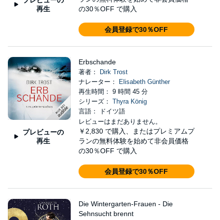
再生
の30％OFF で購入
会員登録で30％OFF
Erbschande
著者：
Dirk Trost
ナレーター：
Elisabeth Günther
再生時間： 9 時間 45 分
シリーズ：
Thyra König
言語： ドイツ語
レビューはまだありません。
￥2,830
で購入、またはプレミアムプ
プレビューの
再生
ランの無料体験を始めて非会員価格
の30％OFF で購入
会員登録で30％OFF
Die Wintergarten-Frauen - Die
Sehnsucht brennt