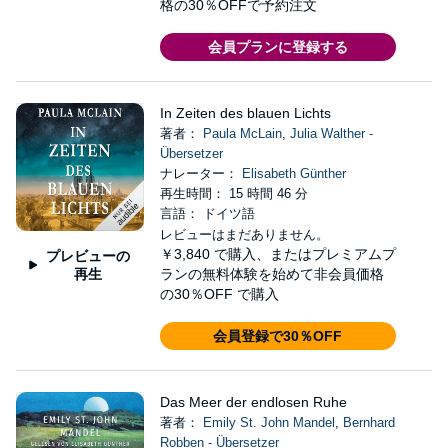
格の30％OFFで予約注文
会員プランに登録する
In Zeiten des blauen Lichts
著者：
Paula McLain
,
Julia Walther -
Übersetzer
ナレーター：
Elisabeth Günther
再生時間： 15 時間 46 分
言語： ドイツ語
レビューはまだありません。
￥3,840
で購入、またはプレミアムプ
プレビューの
再生
ランの無料体験を始めて非会員価格
の30％OFF で購入
会員登録で30％OFF
Das Meer der endlosen Ruhe
著者：
Emily St. John Mandel
,
Bernhard
Robben - Übersetzer