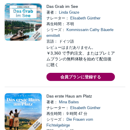
Das Grab im See
著者：
Linda Graze
ナレーター：
Elisabeth Günther
再生時間： 不明
シリーズ：
Kommissarin Cathy Bäuerle
ermittelt
言語： ドイツ語
レビューはまだありません。
￥3,360
で予約注文、またはプレミア
ムプランの無料体験を始めて配信後
に聴く
会員プランに登録する
Das erste Haus am Platz
著者：
Mina Baites
ナレーター：
Elisabeth Günther
再生時間： 9 時間 47 分
シリーズ：
Die Frauen vom
Fichtelgebirge