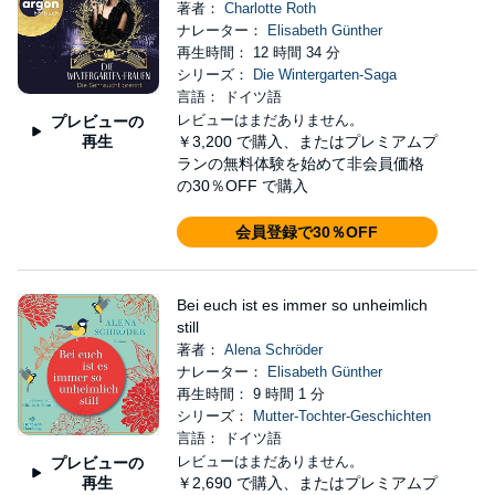
著者：
Charlotte Roth
ナレーター：
Elisabeth Günther
再生時間： 12 時間 34 分
シリーズ：
Die Wintergarten-Saga
言語： ドイツ語
レビューはまだありません。
プレビューの
再生
￥3,200
で購入、またはプレミアムプ
ランの無料体験を始めて非会員価格
の30％OFF で購入
会員登録で30％OFF
Bei euch ist es immer so unheimlich
still
著者：
Alena Schröder
ナレーター：
Elisabeth Günther
再生時間： 9 時間 1 分
シリーズ：
Mutter-Tochter-Geschichten
言語： ドイツ語
レビューはまだありません。
プレビューの
再生
￥2,690
で購入、またはプレミアムプ