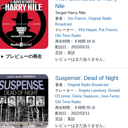
Nile
Target Harry Nile
著者：
Jim French
,
Original Radio
Broadcast
ナレーター：
Phil Harper
,
Pat French
,
Old Time Radio
再生時間： 8 時間 18 分
配信日： 2022/02/15
言語： 英語
プレビューの再生
レビューはまだありません。
Suspense: Dead of Night
著者：
Original Radio Broadcast
ナレーター：
Angela Lansbury
,
Donald
O'Connor
,
Gloria Swanson
,
Jose Ferrer
,
Old Time Radio
再生時間： 9 時間 55 分
配信日： 2022/02/11
言語： 英語
レビューはまだありません。