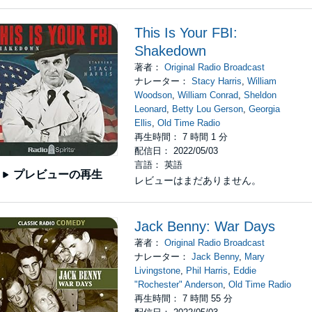
This Is Your FBI:
Shakedown
著者：
Original Radio Broadcast
ナレーター：
Stacy Harris
,
William
Woodson
,
William Conrad
,
Sheldon
Leonard
,
Betty Lou Gerson
,
Georgia
Ellis
,
Old Time Radio
再生時間： 7 時間 1 分
配信日： 2022/05/03
言語： 英語
プレビューの再生
レビューはまだありません。
Jack Benny: War Days
著者：
Original Radio Broadcast
ナレーター：
Jack Benny
,
Mary
Livingstone
,
Phil Harris
,
Eddie
"Rochester" Anderson
,
Old Time Radio
再生時間： 7 時間 55 分