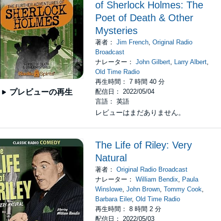
of Sherlock Holmes: The
Poet of Death & Other
Mysteries
著者：
Jim French
,
Original Radio
Broadcast
ナレーター：
John Gilbert
,
Larry Albert
,
Old Time Radio
再生時間： 7 時間 40 分
配信日： 2022/05/04
プレビューの再生
言語： 英語
レビューはまだありません。
The Life of Riley: Very
Natural
著者：
Original Radio Broadcast
ナレーター：
William Bendix
,
Paula
Winslowe
,
John Brown
,
Tommy Cook
,
Barbara Eiler
,
Old Time Radio
再生時間： 8 時間 2 分
配信日： 2022/05/03