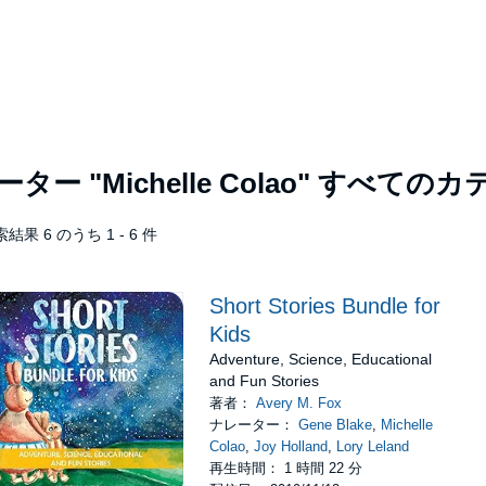
レーター
"Michelle Colao"
すべてのカ
結果 6 のうち 1 - 6 件
Short Stories Bundle for
Kids
Adventure, Science, Educational
and Fun Stories
著者：
Avery M. Fox
ナレーター：
Gene Blake
,
Michelle
Colao
,
Joy Holland
,
Lory Leland
再生時間： 1 時間 22 分