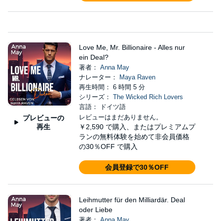
Love Me, Mr. Billionaire - Alles nur
ein Deal?
著者：
Anna May
ナレーター：
Maya Raven
再生時間： 6 時間 5 分
シリーズ：
The Wicked Rich Lovers
言語： ドイツ語
レビューはまだありません。
プレビューの
再生
￥2,590
で購入、またはプレミアムプ
ランの無料体験を始めて非会員価格
の30％OFF で購入
会員登録で30％OFF
Leihmutter für den Milliardär. Deal
oder Liebe
著者：
Anna May