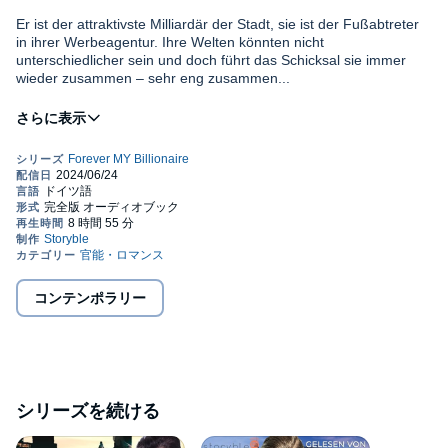
Er ist der attraktivste Milliardär der Stadt, sie ist der Fußabtreter
in ihrer Werbeagentur. Ihre Welten könnten nicht
unterschiedlicher sein und doch führt das Schicksal sie immer
wieder zusammen – sehr eng zusammen...
Leanne: Meine Chefin behandelt mich wie Dreck, mein Freund
betrügt mich und dann werde ich auch noch angefahren. Vom
attraktivsten Mann im Universum. Wir scheinen uns wohl magisch
anzuziehen, denn als ich ihn zufällig wiedertreffe, können wir
nicht mehr die Finger voneinander lassen. Hätte ich nur nicht das
Gefühl, er würde mir etwas verheimlichen.
Chris: Meine Milliarden bewahren mich nicht davor, immer wieder
an die falsche Frau zu geraten und mein Erbe ist in Gefahr. Als
ich gerade meiner Bitch von einer Freundin per SMS erklären will,
dass sie ab sofort meine Ex ist, fährt mein Chauffeur zu allem
Überfluss eine Passantin an, deren Augen mich sofort in ihren
コンテンポラリー
Bann ziehen. Als wir uns erneut begegnen, wird mir schnell klar,
Kann das gutgehen?
Leanne ist die Eine für mich. Es gibt nur ein Problem: Meine Ex
weiß immer noch nicht, dass wir eigentlich getrennt sind und sie
ist Leannes Chefin.
Leanne muss lernen, die Gefühle ihrer eigenen Unzulänglichkeit
zu überwinden und erkennen, dass sie es verdient hat, geliebt
und respektiert zu werden, bevor sie das wahre Glück in ihrem
シリーズを続ける
Leben verpasst.