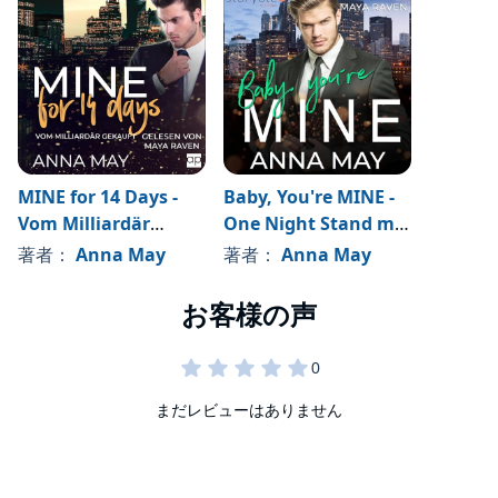
©2021 Baris Fratric (P)2024 Storyble
MINE for 14 Days -
Baby, You're MINE -
Vom Milliardär
One Night Stand mit
gekauft
Folgen
著者：
Anna May
著者：
Anna May
まだレビューはありません