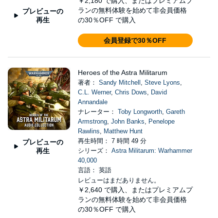
￥2,180
で購入、またはプレミアムプ
ランの無料体験を始めて非会員価格
プレビューの
再生
の30％OFF で購入
会員登録で30％OFF
Heroes of the Astra Militarum
著者：
Sandy Mitchell
,
Steve Lyons
,
C.L. Werner
,
Chris Dows
,
David
Annandale
ナレーター：
Toby Longworth
,
Gareth
Armstrong
,
John Banks
,
Penelope
Rawlins
,
Matthew Hunt
再生時間： 7 時間 49 分
プレビューの
再生
シリーズ：
Astra Militarum: Warhammer
40,000
言語： 英語
レビューはまだありません。
￥2,640
で購入、またはプレミアムプ
ランの無料体験を始めて非会員価格
の30％OFF で購入