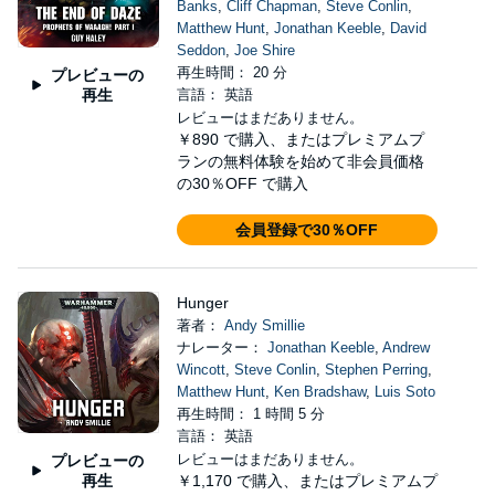
Banks
,
Cliff Chapman
,
Steve Conlin
,
Matthew Hunt
,
Jonathan Keeble
,
David
Seddon
,
Joe Shire
再生時間： 20 分
プレビューの
再生
言語： 英語
レビューはまだありません。
￥890
で購入、またはプレミアムプ
ランの無料体験を始めて非会員価格
の30％OFF で購入
会員登録で30％OFF
Hunger
著者：
Andy Smillie
ナレーター：
Jonathan Keeble
,
Andrew
Wincott
,
Steve Conlin
,
Stephen Perring
,
Matthew Hunt
,
Ken Bradshaw
,
Luis Soto
再生時間： 1 時間 5 分
言語： 英語
レビューはまだありません。
プレビューの
再生
￥1,170
で購入、またはプレミアムプ