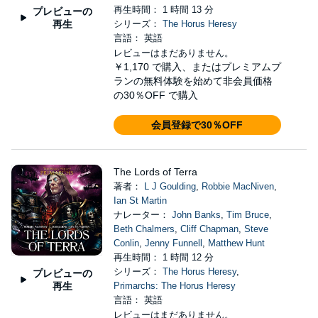
再生時間： 1 時間 13 分
プレビューの
再生
シリーズ：
The Horus Heresy
言語： 英語
レビューはまだありません。
￥1,170
で購入、またはプレミアムプ
ランの無料体験を始めて非会員価格
の30％OFF で購入
会員登録で30％OFF
The Lords of Terra
著者：
L J Goulding
,
Robbie MacNiven
,
Ian St Martin
ナレーター：
John Banks
,
Tim Bruce
,
Beth Chalmers
,
Cliff Chapman
,
Steve
Conlin
,
Jenny Funnell
,
Matthew Hunt
再生時間： 1 時間 12 分
シリーズ：
The Horus Heresy
,
プレビューの
再生
Primarchs: The Horus Heresy
言語： 英語
レビューはまだありません。