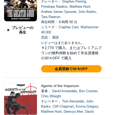
ナレーター：
Stephen Perring
,
Penelope Rawlins
,
Matthew Hunt
,
Andrew James Spooner
,
John Banks
,
Tara Rawson
再生時間： 9 時間 50 分
シリーズ：
Ciaphas Cain: Warhammer
プレビューの
再生
40,000
言語： 英語
レビューはまだありません。
￥2,770
で購入、またはプレミアムプ
ランの無料体験を始めて非会員価格
の30％OFF で購入
会員登録で30％OFF
Agents of the Imperium
著者：
David Annandale
,
Ben Counter
,
Chris Wraight
ナレーター：
Tom Alexander
,
John
Banks
,
Cliff Chapman
,
Emma Gregory
,
Matthew Hunt
,
Deeivya Meir
,
David