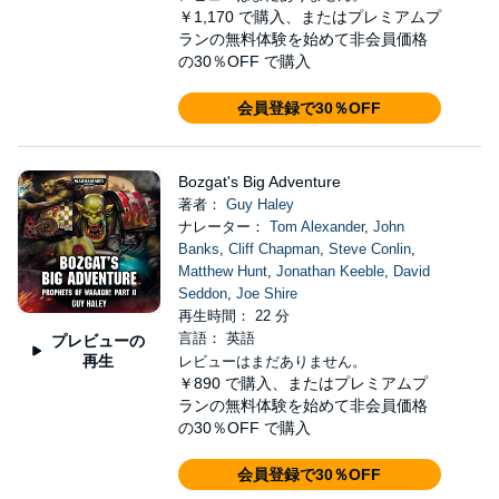
￥1,170
で購入、またはプレミアムプ
ランの無料体験を始めて非会員価格
の30％OFF で購入
会員登録で30％OFF
Bozgat's Big Adventure
著者：
Guy Haley
ナレーター：
Tom Alexander
,
John
Banks
,
Cliff Chapman
,
Steve Conlin
,
Matthew Hunt
,
Jonathan Keeble
,
David
Seddon
,
Joe Shire
再生時間： 22 分
言語： 英語
プレビューの
再生
レビューはまだありません。
￥890
で購入、またはプレミアムプ
ランの無料体験を始めて非会員価格
の30％OFF で購入
会員登録で30％OFF