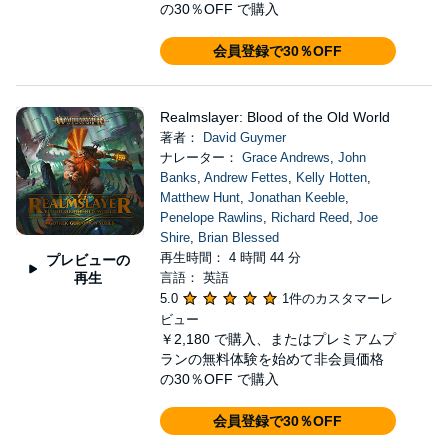
の30％OFF で購入
会員登録で30％OFF
Realmslayer: Blood of the Old World
著者：
David Guymer
ナレーター：
Grace Andrews
,
John
Banks
,
Andrew Fettes
,
Kelly Hotten
,
Matthew Hunt
,
Jonathan Keeble
,
Penelope Rawlins
,
Richard Reed
,
Joe
Shire
,
Brian Blessed
再生時間： 4 時間 44 分
プレビューの
再生
言語： 英語
5.0
1件のカスタマーレ
ビュー
￥2,180
で購入、またはプレミアムプ
ランの無料体験を始めて非会員価格
の30％OFF で購入
会員登録で30％OFF