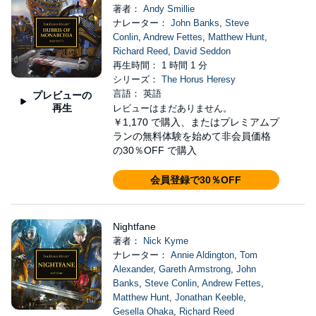
著者：
Andy Smillie
ナレーター：
John Banks
,
Steve
Conlin
,
Andrew Fettes
,
Matthew Hunt
,
Richard Reed
,
David Seddon
再生時間： 1 時間 1 分
シリーズ：
The Horus Heresy
言語： 英語
プレビューの
再生
レビューはまだありません。
￥1,170
で購入、またはプレミアムプ
ランの無料体験を始めて非会員価格
の30％OFF で購入
会員登録で30％OFF
Nightfane
著者：
Nick Kyme
ナレーター：
Annie Aldington
,
Tom
Alexander
,
Gareth Armstrong
,
John
Banks
,
Steve Conlin
,
Andrew Fettes
,
Matthew Hunt
,
Jonathan Keeble
,
Gesella Ohaka
,
Richard Reed