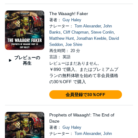
The Waaagh! Faker
著者：
Guy Haley
ナレーター：
Tom Alexander
,
John
Banks
,
Cliff Chapman
,
Steve Conlin
,
Matthew Hunt
,
Jonathan Keeble
,
David
Seddon
,
Joe Shire
再生時間： 20 分
言語： 英語
プレビューの
再生
レビューはまだありません。
￥890
で購入、またはプレミアムプ
ランの無料体験を始めて非会員価格
の30％OFF で購入
会員登録で30％OFF
Prophets of Waaagh!: The End of
Daze
著者：
Guy Haley
ナレーター：
Tom Alexander
,
John