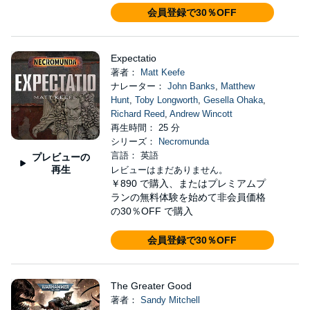
会員登録で30％OFF
Expectatio
著者：
Matt Keefe
ナレーター：
John Banks
,
Matthew
Hunt
,
Toby Longworth
,
Gesella Ohaka
,
Richard Reed
,
Andrew Wincott
再生時間： 25 分
シリーズ：
Necromunda
言語： 英語
プレビューの
再生
レビューはまだありません。
￥890
で購入、またはプレミアムプ
ランの無料体験を始めて非会員価格
の30％OFF で購入
会員登録で30％OFF
The Greater Good
著者：
Sandy Mitchell