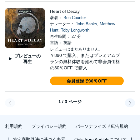
Heart of Decay
著者：
Ben Counter
ナレーター：
John Banks
,
Matthew
Hunt
,
Toby Longworth
再生時間： 27 分
言語： 英語
レビューはまだありません。
￥890
で購入、またはプレミアムプ
プレビューの
再生
ランの無料体験を始めて非会員価格
の30％OFF で購入
会員登録で30％OFF
1 / 3 ページ
戻る
次へ
利用規約
プライバシー規約
パーソナライズド広告規約
特定商取引法に基づく表示
Only from Audibleについて