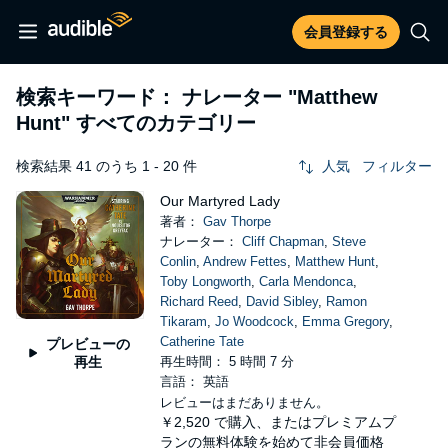
会員登録する
検索キーワード： ナレーター
"Matthew
Hunt"
すべてのカテゴリー
検索結果 41 のうち 1 - 20 件
人気
フィルター
Our Martyred Lady
著者：
Gav Thorpe
ナレーター：
Cliff Chapman
,
Steve
Conlin
,
Andrew Fettes
,
Matthew Hunt
,
Toby Longworth
,
Carla Mendonca
,
Richard Reed
,
David Sibley
,
Ramon
Tikaram
,
Jo Woodcock
,
Emma Gregory
,
Catherine Tate
プレビューの
再生
再生時間： 5 時間 7 分
言語： 英語
レビューはまだありません。
￥2,520
で購入、またはプレミアムプ
ランの無料体験を始めて非会員価格