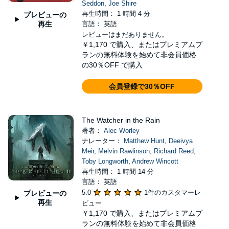
Seddon
,
Joe Shire
再生時間： 1 時間 4 分
プレビューの
再生
言語： 英語
レビューはまだありません。
￥1,170
で購入、またはプレミアムプ
ランの無料体験を始めて非会員価格
の30％OFF で購入
会員登録で30％OFF
The Watcher in the Rain
著者：
Alec Worley
ナレーター：
Matthew Hunt
,
Deeivya
Meir
,
Melvin Rawlinson
,
Richard Reed
,
Toby Longworth
,
Andrew Wincott
再生時間： 1 時間 14 分
言語： 英語
5.0
1件のカスタマーレ
プレビューの
再生
ビュー
￥1,170
で購入、またはプレミアムプ
ランの無料体験を始めて非会員価格