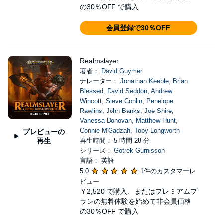
の30％OFF で購入
会員登録で30％OFF
Realmslayer
著者：
David Guymer
ナレーター：
Jonathan Keeble
,
Brian
Blessed
,
David Seddon
,
Andrew
Wincott
,
Steve Conlin
,
Penelope
Rawlins
,
John Banks
,
Joe Shire
,
Vanessa Donovan
,
Matthew Hunt
,
Connie M'Gadzah
,
Toby Longworth
プレビューの
再生
再生時間： 5 時間 28 分
シリーズ：
Gotrek Gurnisson
言語： 英語
5.0
1件のカスタマーレ
ビュー
￥2,520
で購入、またはプレミアムプ
ランの無料体験を始めて非会員価格
の30％OFF で購入