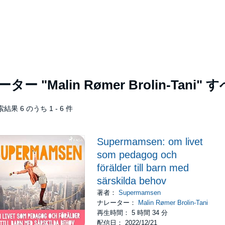
レーター
"Malin Rømer Brolin-Tani"
す
結果 6 のうち 1 - 6 件
Supermamsen: om livet
som pedagog och
förälder till barn med
särskilda behov
著者：
Supermamsen
ナレーター：
Malin Rømer Brolin-Tani
再生時間： 5 時間 34 分
配信日： 2022/12/21