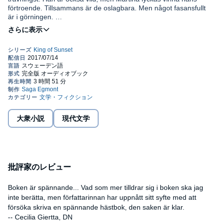
förtroende. Tillsammans är de oslagbara. Men något fasansfullt
är i görningen.
Sunset har fiender som vill sätta stopp för hans tävlingskarriär.
Martina har bestämt sig - hon ska rädda sin älskade häst.
Ulrika Ekblom (f. 1961) författade åren 1993-2000 serien i fem
delar om Martina och King of Sunset. Hon är även skrivit om
cirkushästen Pricken och fotbollslaget Smedstorps BK. Hennes
böcker handlar om relationer, tävling och allt som oftast kärleken
till hästar.©2017 SAGA Egmont (P)2017 SAGA Egmont
大衆小説
現代文学
批評家のレビュー
Boken är spännande... Vad som mer tilldrar sig i boken ska jag
inte berätta, men författarinnan har uppnått sitt syfte med att
försöka skriva en spännande hästbok, den saken är klar.
-- Cecilia Giertta, DN