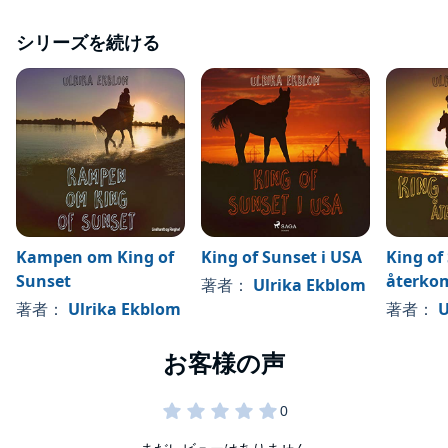
シリーズを続ける
Kampen om King of
King of Sunset i USA
King of
Sunset
återko
著者：
Ulrika Ekblom
著者：
Ulrika Ekblom
著者：
U